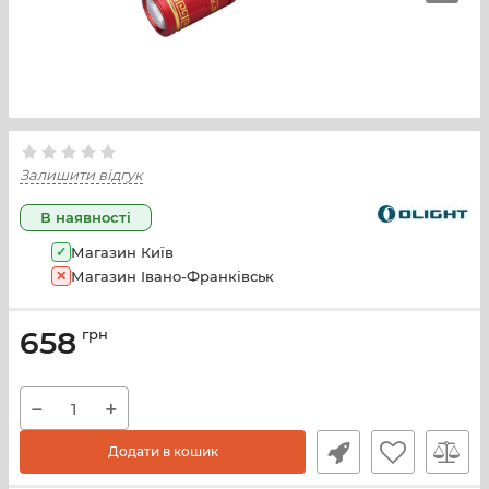
Залишити відгук
В наявності
✓
Магазин Київ
✕
Магазин Івано-Франківськ
658
грн
−
+
Додати в кошик