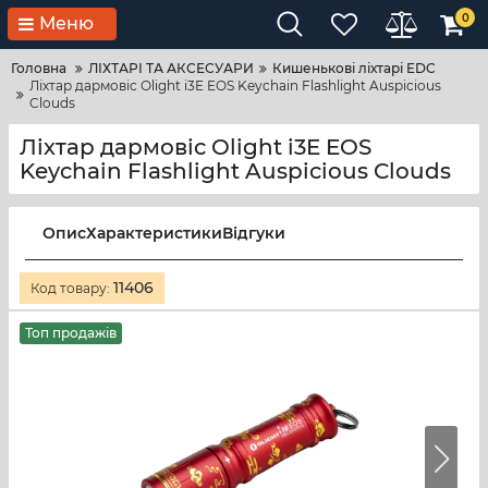
0
Меню
Головна
ЛІХТАРІ ТА АКСЕСУАРИ
Кишенькові ліхтарі EDC
Ліхтар дармовіс Olight i3E EOS Keychain Flashlight Auspicious
Clouds
Ліхтар дармовіс Olight i3E EOS
Keychain Flashlight Auspicious Clouds
Опис
Характеристики
Відгуки
11406
Код товару:
Топ продажів