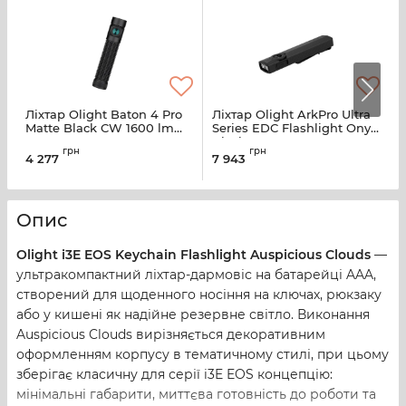
Ліхтар Olight Baton 4 Pro
Ліхтар Olight ArkPro Ultra
Л
Matte Black CW 1600 lm
Series EDC Flashlight Onyx
E
USB-C IPX8
Black CW
E
грн
грн
4 277
7 943
Опис
Olight i3E EOS Keychain Flashlight Auspicious Clouds
—
ультракомпактний ліхтар-дармовіс на батарейці AAA,
створений для щоденного носіння на ключах, рюкзаку
або у кишені як надійне резервне світло. Виконання
Auspicious Clouds вирізняється декоративним
оформленням корпусу в тематичному стилі, при цьому
зберігає класичну для серії i3E EOS концепцію:
мінімальні габарити, миттєва готовність до роботи та