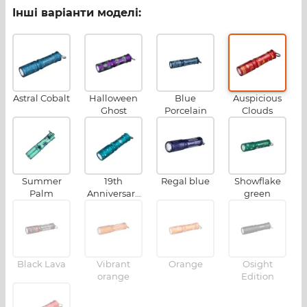
Інші варіанти моделі:
Astral Cobalt
Halloween
Blue
Auspicious
Ghost
Porcelain
Clouds
Summer
19th
Regal blue
Showflake
Palm
Anniversary
green
Edition
Black Lava
Vibrant
Orange
Osight
orange
Edition