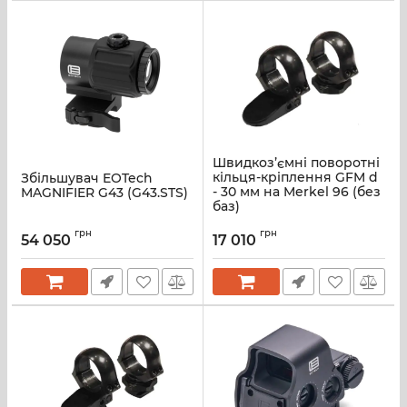
Швидкоз’ємні поворотні
кільця-кріплення GFM d
Збільшувач EOTech
- 30 мм на Merkel 96 (без
MAGNIFIER G43 (G43.STS)
баз)
грн
грн
54 050
17 010