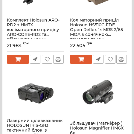
Комплект Holosun ARO-
Коліматорний приціл
RD2 + HM3X
Holosun HS510C-FDE
коліматорного прицілу
Open Reflex 1× MRS 2/65
ARO-CORE-RD2 та
MOA з сонячною
збільшувач HM3X
панеллю та QD-
(Combo Set)
грн
кріпленням Picatinny
грн
21 984
22 505
Лазерний цілевказівник
Збільшувач (Магніфер )
HOLOSUN IRIS-GR3
Holosun Magnifier HM6X
тактичний блок із
6x