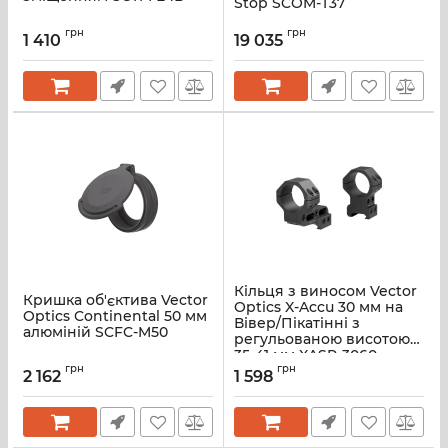
Stop SCOM-T37
грн
грн
1 410
19 035
Кільця з виносом Vector
Кришка об'єктива Vector
Optics X-Accu 30 мм на
Optics Continental 50 мм
Вівер/Пікатінні з
алюміній SCFC-M50
регульованою висотою
35-41 мм XASR-3060
грн
грн
2 162
1 598