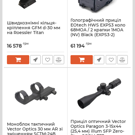
Голографічний приціл
Швидкознімні кільця-
EOtech HWS EXPS3 коло
кріплення GFM d-30 мм
68MOA / 2 крапки 1MOA
на Roessler Titan
(NV) Black (EXPS3-2)
грн
грн
16 578
61 194
Приціл оптичний Vector
Моноблок тактичний
Optics Paragon 3-15x44
Vector Optics 30 мм AR зі
(25,4 мм) illum SFP Zero-
зміщенням SCTM-24В