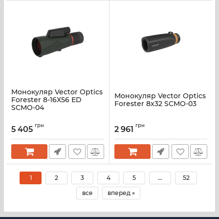
Монокуляр Vector Optics
Монокуляр Vector Optics
Forester 8-16X56 ED
Forester 8x32 SCMO-03
SCMO-04
грн
грн
5 405
2 961
1
2
3
4
5
...
52
все
вперед »