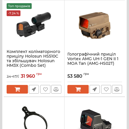
Топ продажів
-7.24 %
Комплект коліматорного
Голографічний приціл
прицілу Holosun HS510C
Vortex AMG UH-1 GEN II 1
та збільшувач Holosun
MOA Tan (AMG-HS02T)
HM3X (Combo Set)
грн
грн
31 960
53 580
34 454