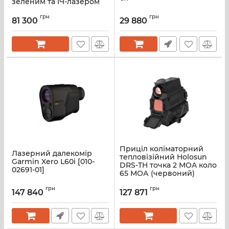
зеленим та ІЧ-лазером
грн
грн
81 300
29 880
Приціл коліматорний
Лазерний далекомір
тепловізійний Holosun
Garmin Xero L60i [010-
DRS-TH точка 2 MOA коло
02691-01]
65 МОА (червоний)
грн
грн
147 840
127 871