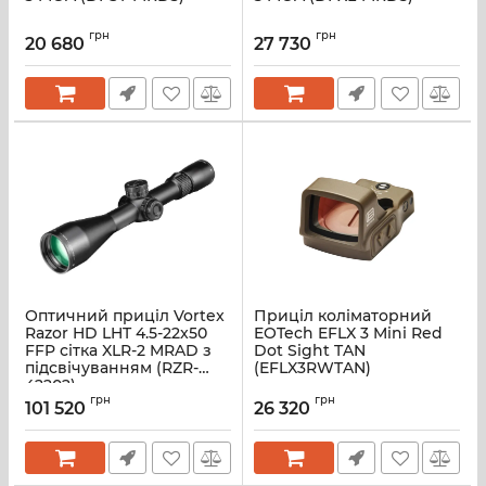
грн
грн
20 680
27 730
Оптичний приціл Vortex
Приціл коліматорний
Razor HD LHT 4.5-22x50
EOTech EFLX 3 Mini Red
FFP сітка XLR-2 MRAD з
Dot Sight TAN
підсвічуванням (RZR-
(EFLX3RWTAN)
42202)
грн
грн
101 520
26 320