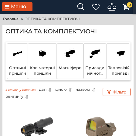
0
Меню
Головна
ОПТИКА ТА КОМПЛЕКТУЮЧІ
ОПТИКА ТА КОМПЛЕКТУЮЧІ
Оптичні
Коліматорні
Магніфери
Прилади
Тепловізійні
приціли
приціли
нічного
прилади
бачення
(ПНБ)
замовчуванням
даті
ціною
назвою
Фільтр
рейтингу