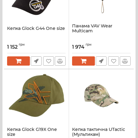
Панама VAV Wear
Кепка Glock G44 One size
Multicam
грн
грн
1 152
1 974
Кепка Glock G19X One
Кепка тактична UTactic
size
(Мультикам)