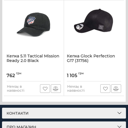
Кепка 5.11 Tactical Mission
Кепка Glock Perfection
Ready 2.0 Black
G17 (31756)
грн
грн
762
1 105
Немає в
Немає в
наявності
наявності
КОНТАКТИ
ПРО МАГАЗИН