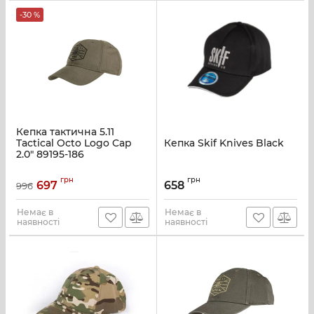
-30 %
Кепка тактична 5.11
Tactical Octo Logo Cap
Кепка Skif Knives Black
2.0" 89195-186
грн
грн
697
658
996
Немає в
Немає в
наявності
наявності