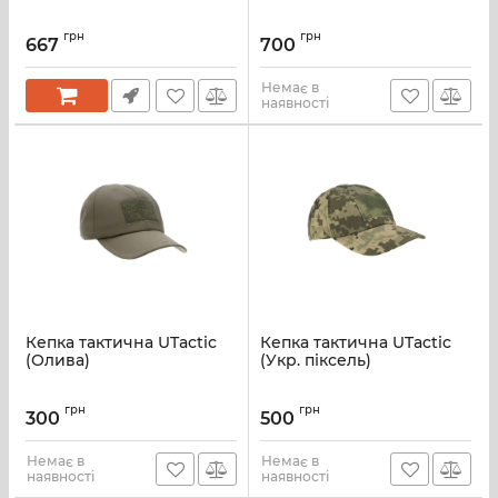
грн
грн
667
700
Немає в
наявності
Кепка тактична UTactic
Кепка тактична UTactic
(Олива)
(Укр. піксель)
грн
грн
300
500
Немає в
Немає в
наявності
наявності