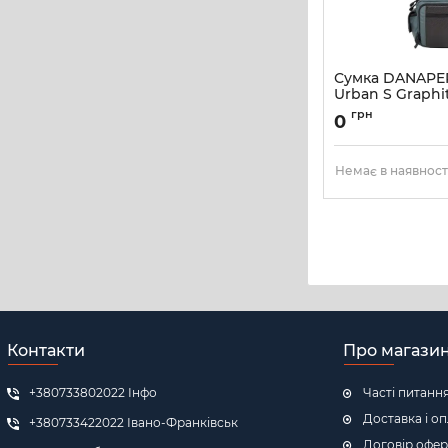
Сумка DANAPE
Urban S Graphi
Артикул:
1701766
грн
0
Немає в наявност
Контакти
Про магази
+380733802022 Інфо
Часті питанн
Доставка і о
+380733422022 Івано-Франківськ
Договір офер