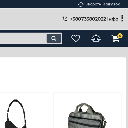
Зворотній зв'язок
+380733802022 Інфо
0