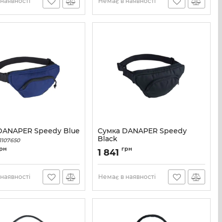
наявності
Немає в наявності
DANAPER Speedy Blue
Сумка DANAPER Speedy
Black
1107650
Артикул:
1107099
рн
грн
1 841
наявності
Немає в наявності