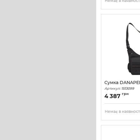
Немає в наявност
Сумка DANAPER
Артикул:
1513099
грн
4 387
Немає в наявност