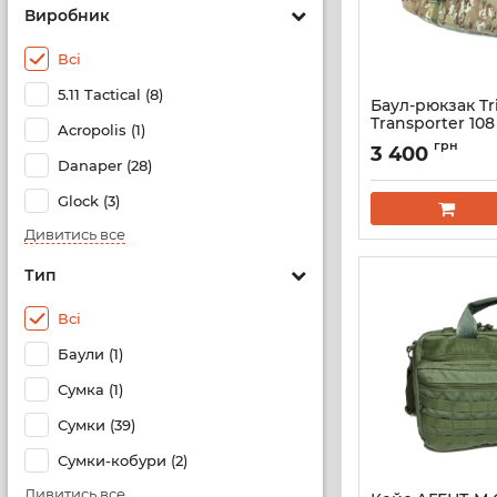
Виробник
Всі
5.11 Tactical (8)
Баул-рюкзак Tr
Transporter 108
Acropolis (1)
Артикул:
T-IE-0007
грн
3 400
Danaper (28)
Glock (3)
Дивитись все
Тип
Всі
Баули (1)
Сумка (1)
Сумки (39)
Сумки-кобури (2)
Дивитись все