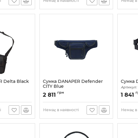
і
Немає в наявності
Немає в 
 Delta Black
Сумка DANAPER Defender
Сумка 
CITY Blue
Артикул:
Артикул:
1135650
грн
г
2 811
1 841
і
Немає в наявності
Немає в 