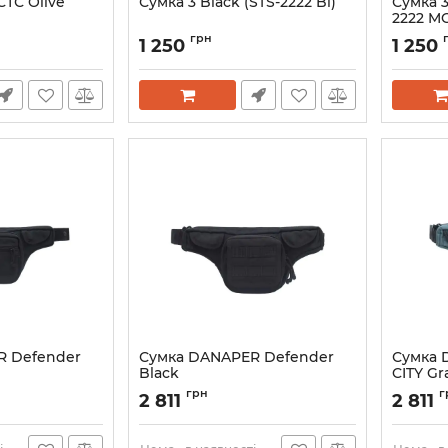
ТС Olive
Сумка 3 Black (STS-2222 Bl)
Сумка 3
2222 MC
грн
1 250
1 250
R Defender
Сумка DANAPER Defender
Сумка 
Black
CITY Gr
Артикул:
1115099
Артикул:
грн
г
2 811
2 811