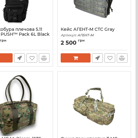
обура плечова 5.11
Кейс АГЕНТ-М СТС Gray
l PUSH™ Pack 6L Black
Артикул:
АГЕНТ-М
56037-019
грн
грн
2 500