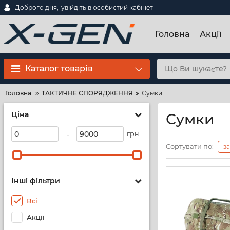
Доброго дня,
увійдіть в особистий кабінет
Головна
Акції
Каталог товарів
Головна
ТАКТИЧНЕ СПОРЯДЖЕННЯ
Сумки
Ціна
Сумки
-
грн
Сортувати по:
з
Інші фільтри
Всі
Акції