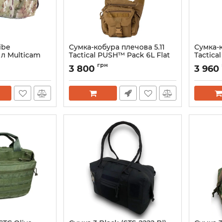
ibe
Сумка-кобура плечова 5.11
Сумка-к
 л Multicam
Tactical PUSH™ Pack 6L Flat
Tactica
Dark Earth
Артикул:
грн
3 800
3 960
Артикул:
56037-131