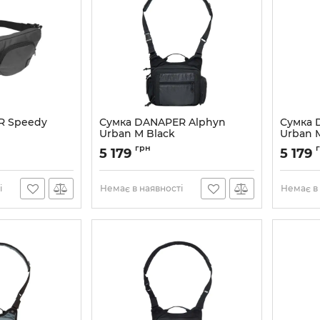
R Speedy
Сумка DANAPER Alphyn
Сумка 
Urban M Black
Urban 
Артикул:
1702099
Артикул:
грн
5 179
5 179
і
Немає в наявності
Немає в 