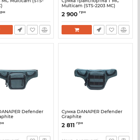
 MC Multicam (STS-
Сумка транспортна T МС
)
Multicam (STS-2203 MC)
грн
грн
2 900
DANAPER Defender
Сумка DANAPER Defender
aphite
Graphite
1135766
Артикул:
1104766
рн
грн
2 811