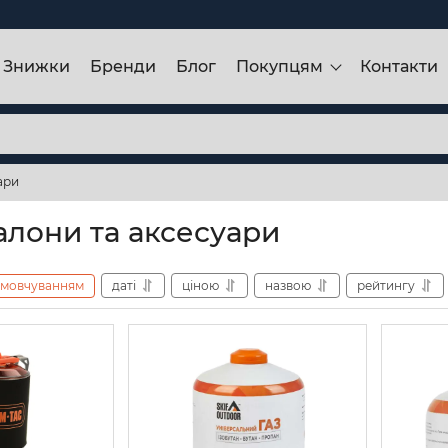
Знижки
Бренди
Блог
Покупцям
Контакти
ари
алони та аксесуари
амовчуванням
даті
ціною
назвою
рейтингу