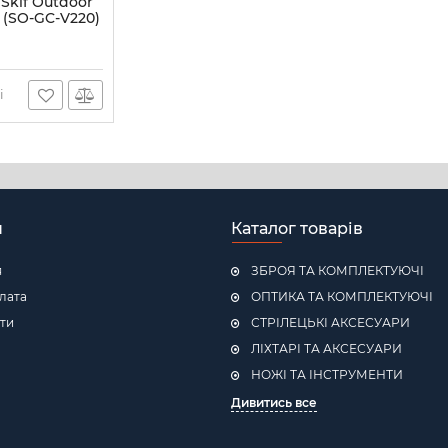
Skif Outdoor
 (SO-GC-V220)
20
і
н
Каталог товарів
я
ЗБРОЯ ТА КОМПЛЕКТУЮЧІ
плата
ОПТИКА ТА КОМПЛЕКТУЮЧІ
ти
СТРІЛЕЦЬКІ АКСЕСУАРИ
ЛІХТАРІ ТА АКСЕСУАРИ
НОЖІ ТА ІНСТРУМЕНТИ
Дивитись все