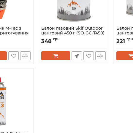
к M-Tac з
Балон газовий Skif Outdoor
Балон г
приготування
цанговий 450 г (SO-GC-T450)
цангови
Артикул:
SO-GC-T450
Артикул:
грн
грн
348
221