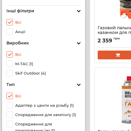
Інші фільтри
Всі
Газовий пальни
Акції
казанком для 
їжі
грн
2 359
Виробник
Всі
M-TAC (1)
Skif Outdoor (4)
Тип
Всі
Адаптер з цанги на різьбу (1)
Спорядження для кемпінгу (1)
Спорядження для
приготування їжі (1)