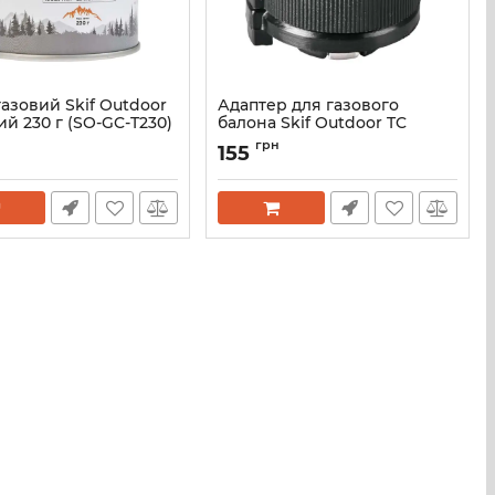
азовий Skif Outdoor
Адаптер для газового
й 230 г (SO-GC-T230)
балона Skif Outdoor TC
SO-GC-T230
Артикул:
SO-GSAD-TC
грн
155