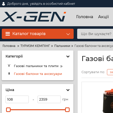
Доброго дня,
увійдіть в особистий кабінет
Головна
Акції
Каталог товарів
Головна
ТУРИЗМ КЕМПІНГ
Пальники
Газові балони та аксесу
Категорії
Газові б
Газові пальники та плити
Сортувати по:
з
Газові балони та аксесуари
Ціна
-
грн