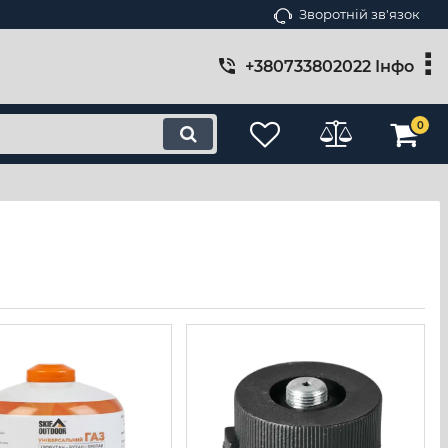
Зворотній зв'язок
+380733802022 Інфо
0