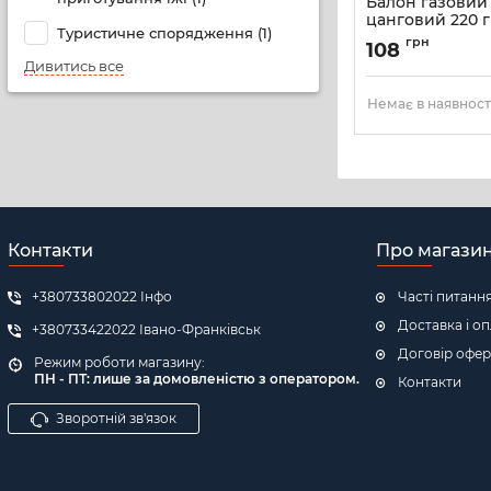
Балон газовий 
цанговий 220 г
Туристичне спорядження (1)
Артикул:
SO-GC-V2
грн
108
Дивитись все
Немає в наявност
Контакти
Про магази
+380733802022 Інфо
Часті питанн
Доставка і о
+380733422022 Івано-Франківськ
Договір офер
Режим роботи магазину:
ПН - ПТ: л
ише за домовленістю з оператором.
Контакти
Зворотній зв'язок