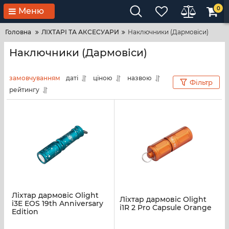
0
Меню
Головна
ЛІХТАРІ ТА АКСЕСУАРИ
Наключники (Дармовіси)
Наключники (Дармовіси)
замовчуванням
даті
ціною
назвою
Фільтр
рейтингу
Ліхтар дармовіс Olight
Ліхтар дармовіс Olight
i3E EOS 19th Anniversary
i1R 2 Pro Capsule Orange
Edition