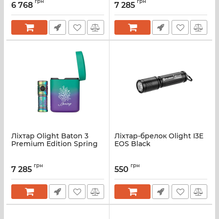
грн
грн
6 768
7 285
Ліхтар Olight Baton 3
Ліхтар-брелок Olight I3E
Premium Edition Spring
EOS Black
грн
грн
7 285
550