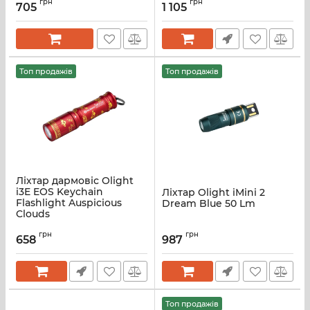
грн
грн
705
1 105
Топ продажів
Топ продажів
Ліхтар дармовіс Olight
i3E EOS Keychain
Ліхтар Olight iMini 2
Flashlight Auspicious
Dream Blue 50 Lm
Clouds
грн
грн
658
987
Топ продажів