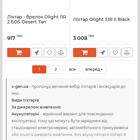
Ліхтар - брелок Olight I1R
Ліхтар Olight S1R II Black
2 EOS Desert Tan
грн
грн
917
3 008
1
2
все
вперед »
x-gen.ua
- пропонує великий вибір ліхтарів і аксесуарів до
них.
Види ліхтарів
За джерел
ом
живлення:
Акумуляторні
- відмінний варіант для повсякденної
експлуатації, тому що можуть бути заряджені від
стаціонарної електромережі, автомобільного прикурювача
або іншого джерела живлення. Хоч акумуляторні ліхтарі й