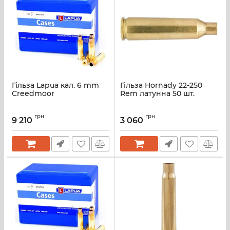
Гільза Lapua кал. 6 mm
Гільза Hornady 22-250
Creedmoor
Rem латунна 50 шт.
грн
грн
9 210
3 060