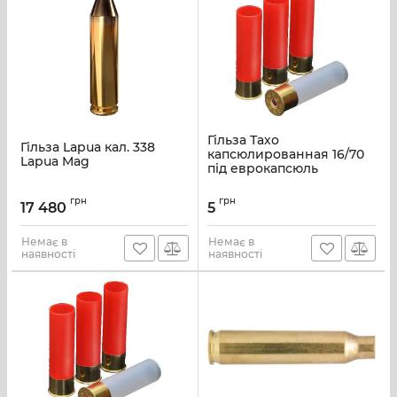
Гільза Тахо
Гільза Lapua кал. 338
капсюлированная 16/70
Lapua Mag
під еврокапсюль
грн
грн
17 480
5
Немає в
Немає в
наявності
наявності