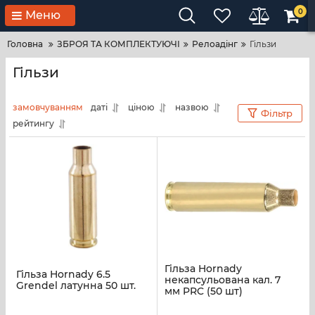
0
Меню
Головна
ЗБРОЯ ТА КОМПЛЕКТУЮЧІ
Релоадінг
Гільзи
Гільзи
замовчуванням
даті
ціною
назвою
Фільтр
рейтингу
Гільза Hornady
Гільза Hornady 6.5
некапсульована кал. 7
Grendel латунна 50 шт.
мм PRC (50 шт)