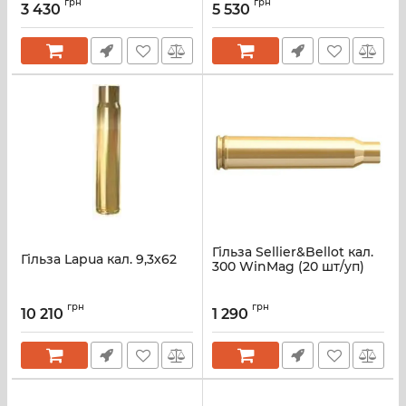
грн
грн
3 430
5 530
Гільза Sellier&Bellot кал.
Гільза Lapua кал. 9,3х62
300 WinMag (20 шт/уп)
грн
грн
10 210
1 290