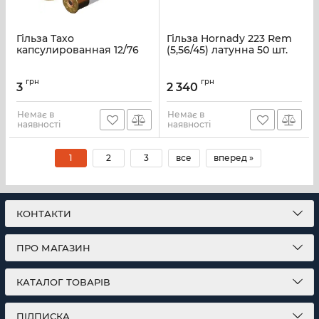
Гільза Тахо
Гільза Hornady 223 Rem
капсулированная 12/76
(5,56/45) латунна 50 шт.
грн
грн
3
2 340
Немає в
Немає в
наявності
наявності
1
2
3
все
вперед »
КОНТАКТИ
ПРО МАГАЗИН
КАТАЛОГ ТОВАРІВ
ПІДПИСКА