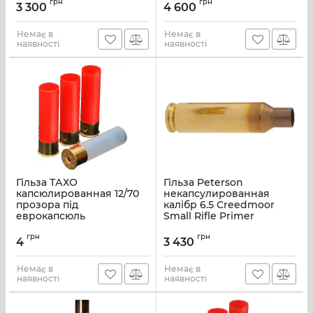
грн
грн
3 300
4 600
Немає в
Немає в
наявності
наявності
Гільза ТАХО
Гільза Peterson
капсюлированная 12/70
некапсулированная
прозора під
калібр 6.5 Creedmoor
еврокапсюль
Small Rifle Primer
грн
грн
4
3 430
Немає в
Немає в
наявності
наявності