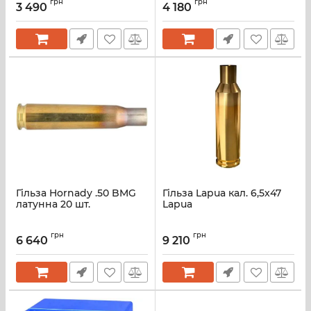
грн
грн
3 490
4 180
Гільза Hornady .50 BMG
Гільза Lapua кал. 6,5x47
латунна 20 шт.
Lapua
грн
грн
6 640
9 210