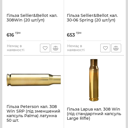
Гільза Sellier&Bellot кал.
Гільза Sellier&Bellot кал.
308Win (20 шт/уп)
30-06 Spring (20 шт/уп)
грн
грн
616
653
Немає в
Немає в
наявності
наявності
Гільза Peterson кал. 308
Гільза Lapua кал. 308 Win
Win SRP (під зменшений
(під стандартний капсуль
капсуль Palma) латунна
Large Rifle)
50 шт.