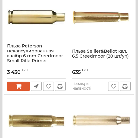
Гільза Peterson
некапсулированная
Гільза Sellier&Bellot кал.
калібр 6 mm Creedmoor
6,5 Creedmoor (20 шт/уп)
Small Rifle Primer
грн
грн
3 430
635
Немає в
наявності