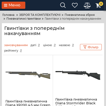
0
Меню
Головна
ЗБРОЯ ТА КОМПЛЕКТУЮЧІ
Пневматична зброя
Пневматичні гвинтівки
Гвинтівки з попереднім накачуванням
Гвинтівки з попереднім
накачуванням
замовчуванням
даті
ціною
назвою
Фільтр
рейтингу
Гвинтівка пневматична
Гвинтівка пневматична
Diana Stormrider Black
Diana XR200 4.5 мм Green