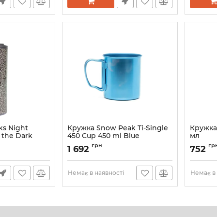
ks Night
Кружка Snow Peak Ti-Single
Кружка 
 the Dark
450 Cup 450 ml Blue
мл
Артикул:
MG-043BL-US
Артикул:
грн
гр
1 692
752
Немає в наявності
Немає в 