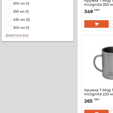
Кружка T-Mug T
500 мл (1)
Incognita 350 
Артикул:
T_Mug_35
грн
349
350 мл (1)
450 мл (2)
300 мл (1)
Дивитись все
Кружка T-Mug T
Incognita 220 
Артикул:
T_Mug_22
грн
265