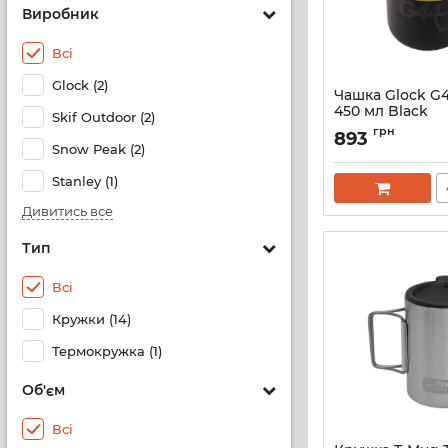
Виробник
Всі
Glock (2)
Чашка Glock G
450 мл Black
Skif Outdoor (2)
Артикул:
31954
грн
893
Snow Peak (2)
Stanley (1)
Дивитись все
Тип
Всі
Кружки (14)
Термокружка (1)
Об'єм
Всі