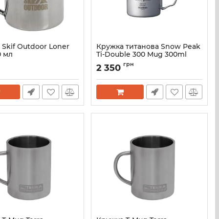
Skif Outdoor Loner
Кружка титанова Snow Peak
0 мл
Ti-Double 300 Mug 300ml
MG-052FHR
SO-8012
грн
2 350
Артикул:
MG-052FHR