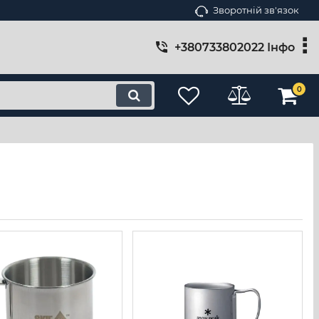
Зворотній зв'язок
+380733802022 Інфо
0