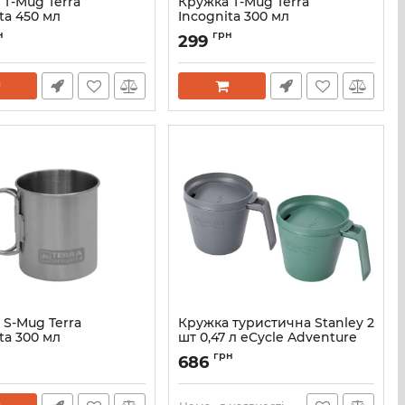
 T-Mug Terra
Кружка T-Mug Terra
ta 450 мл
Incognita 300 мл
T_Mug_450
Артикул:
T_Mug_300
н
грн
299
 S-Mug Terra
Кружка туристична Stanley 2
ta 300 мл
шт 0,47 л eCycle Adventure
Green 028STY
S_Mug_300
грн
686
Артикул:
028STY