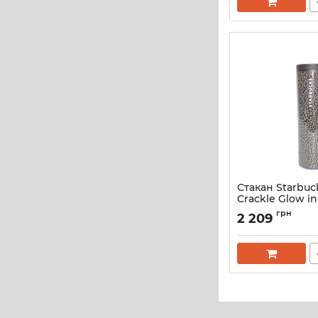
Стакан Starbuc
Crackle Glow in
Артикул:
8816
грн
2 209