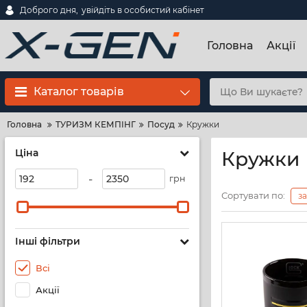
Доброго дня,
увійдіть в особистий кабінет
Головна
Акції
Каталог товарів
Головна
ТУРИЗМ КЕМПІНГ
Посуд
Кружки
Ціна
Кружки
-
грн
Сортувати по:
з
Інші фільтри
Всі
Акції