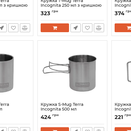
erra
Кружка T-Mug Terra
Кружка
мл з кришкою
Incognita 250 мл з кришкою
Incogni
0
Артикул:
T_Mug_250
Артикул:
грн
гр
323
374
erra
Кружка S-Mug Terra
Кружка
мл
Incognita 500 мл
Incogni
0
Артикул:
S_Mug_500
Артикул:
грн
грн
424
221