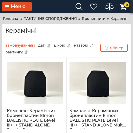
0
Меню
Головна
ТАКТИЧНЕ СПОРЯДЖЕННЯ
Бронеплити
Керамічні
Керамічні
замовчуванням
даті
ціною
назвою
Фільтр
рейтингу
Комплект Керамічних
Комплект Керамічних
бронепластин Elmon
бронепластин Elmon
BALLISTIC PLATE Level
BALLISTIC PLATE Level
III+++ STAND ALONE
III+++ STAND ALONE Multi-
Single-Curve
Curved