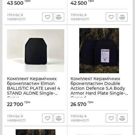
грн
грн
43 500
42 500
Немає в
Немає в
наявності
наявності
Комплект Керамічних
Комплект Керамічних
бронепластин Elmon
бронепластин Double
BALLISTIC PLATE Level 4
Action Defence S.A Body
STAND ALONE Single-
Armor Hard Plate Single-
Curve
Curved
грн
грн
22 700
26 570
Немає в
Немає в
наявності
наявності