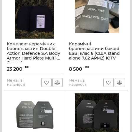
Комплект керамічних
Керамічні
бронепластин Double
бронепластини бокові
Action Defence S.A Body
ESBI клас 6 (США stand
Armor Hard Plate Multi-
alone 7.62 APM2) IOTV
Curved
грн
грн
23 200
8 500
Немає в
Немає в
наявності
наявності