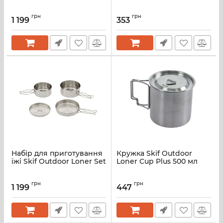
грн
грн
1 199
353
Набір для приготування
Кружка Skif Outdoor
їжі Skif Outdoor Loner Set
Loner Cup Plus 500 мл
грн
грн
1 199
447