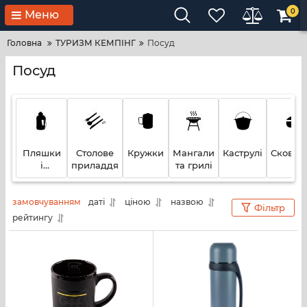
0
Меню
Головна
ТУРИЗМ КЕМПІНГ
Посуд
Посуд
Пляшки
Столове
Кружки
Мангали
Каструлі
Сковор
і
приладдя
та грилі
шейкери
замовчуванням
даті
ціною
назвою
Фільтр
рейтингу