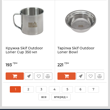
Кружка Skif Outdoor
Тарілка Skif Outdoor
Loner Cup 350 мл
Loner Bowl
грн
грн
193
221
1
2
3
4
5
6
7
все
вперед »