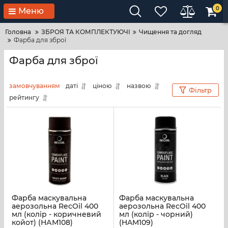
0
Меню
Головна
ЗБРОЯ ТА КОМПЛЕКТУЮЧІ
Чищення та догляд
Фарба для зброї
Фарба для зброї
замовчуванням
даті
ціною
назвою
Фільтр
рейтингу
Фарба маскувальна
Фарба маскувальна
аерозольна RecOil 400
аерозольна RecOil 400
мл (колір - коричневий
мл (колір - чорний)
койот) (НАМ108)
(HAM109)