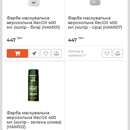
Фарба маскувальна
Фарба маскувальна
аерозольна RecOil 400
аерозольна RecOil 400
мл (колір - біла) (HAM101)
мл (колір - сіра) (HAM107)
грн
грн
447
447
Немає в
наявності
Фарба маскувальна
аерозольна RecOil 400
мл (колір - зелена олива)
(HAM102)