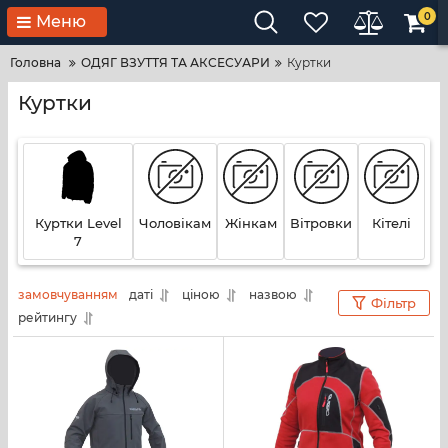
0
Меню
Головна
ОДЯГ ВЗУТТЯ ТА АКСЕСУАРИ
Куртки
Куртки
Куртки Level
Чоловікам
Жінкам
Вітровки
Кітелі
7
замовчуванням
даті
ціною
назвою
Фільтр
рейтингу