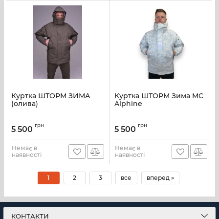
Куртка ШТОРМ ЗИМА
Куртка ШТОРМ Зима MC
(олива)
Alphine
грн
грн
5 500
5 500
Немає в
Немає в
наявності
наявності
1
2
3
все
вперед »
КОНТАКТИ