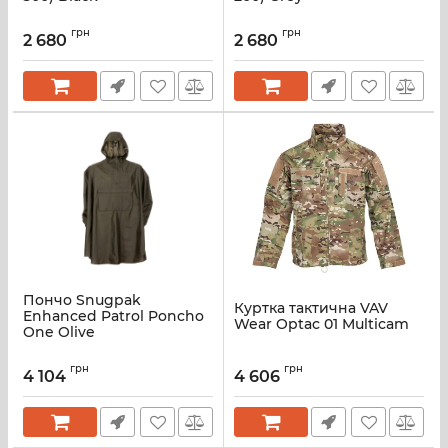
грн
грн
2 680
2 680
Пончо Snugpak
Куртка тактична VAV
Enhanced Patrol Poncho
Wear Optac 01 Multicam
One Olive
грн
грн
4 104
4 606