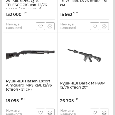
25’’ MIL SPEC QTA
TS 7+1 кал. 12/76 ствол - 51
TELESCOPIC кал. 12/76
см
Green [298226890]
грн
грн
132 000
15 562
Немає в
Немає в
наявності
наявності
Рушниця Hatsan Escort
Рушниця Barak MT-99M
Aimguard MPS кал. 12/76
12/76 ствол 20"
(ствол - 51 см)
грн
грн
18 095
26 705
Немає в
Немає в
наявності
наявності