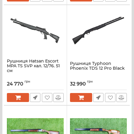
Рушниця Hatsan Escort
Рушниця Typhoon
MPA TS SVP кал. 12/76. 51
Phoenix TDS 12 Pro Black
см
грн
грн
24 770
32 990