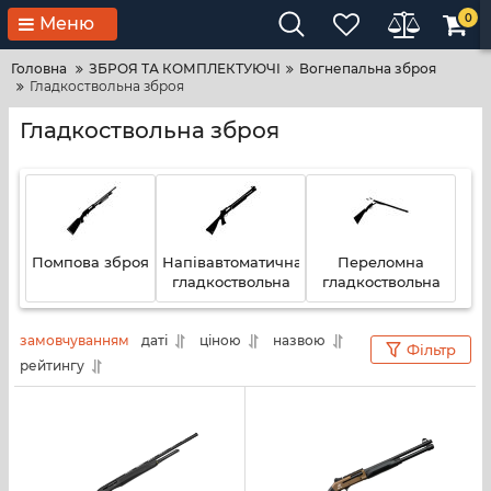
0
Меню
Головна
ЗБРОЯ ТА КОМПЛЕКТУЮЧІ
Вогнепальна зброя
Гладкоствольна зброя
Гладкоствольна зброя
Помпова зброя
Напівавтоматична
Переломна
гладкоствольна
гладкоствольна
замовчуванням
даті
ціною
назвою
Фільтр
рейтингу