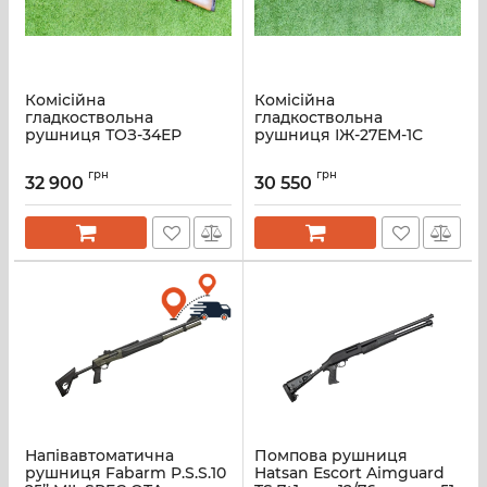
Комісійна
Комісійна
гладкоствольна
гладкоствольна
рушниця ТОЗ-34ЕР
рушниця ІЖ-27ЕМ-1С
грн
грн
32 900
30 550
Напівавтоматична
Помпова рушниця
рушниця Fabarm P.S.S.10
Hatsan Escort Aimguard