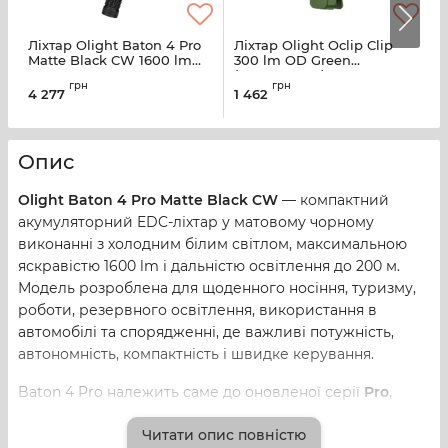
Ліхтар Olight Baton 4 Pro
Ліхтар Olight Oclip Clip
К
Matte Black CW 1600 lm
300 lm OD Green
C
USB-C IPX8
(0.0000.0857)
грн
грн
4 277
1 462
4
Опис
Olight Baton 4 Pro Matte Black CW
— компактний
акумуляторний EDC-ліхтар у матовому чорному
виконанні з холодним білим світлом, максимальною
яскравістю 1600 lm і дальністю освітлення до 200 м.
Модель розроблена для щоденного носіння, туризму,
роботи, резервного освітлення, використання в
автомобілі та спорядженні, де важливі потужність,
автономність, компактність і швидке керування.
Baton 4 Pro належить саме до оновленої серії
Pro
,
тому відрізняється від стандартного Baton 4
Читати опис повністю
збільшеним корпусом, акумулятором формату 18650,