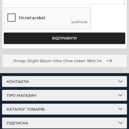
об’єктах, технічного огляду, резервного освітлення,
використання в автомобілі, спорядженні та побуті.
Модель поєднує компактний формат EDC, світловий
потік 1600 lm, дальність до 200 м, водозахист IPX8, USB-
C, магнітне заряджання та зручне керування двома
кнопками.
Ліхтар Olight Baton Ultra Olive Green 1800 lm
КОНТАКТИ
ПРО МАГАЗИН
КАТАЛОГ ТОВАРІВ
ПІДПИСКА