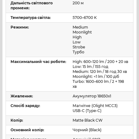
Дальність світлового
200 м
резервного джерела світла.
променя:
Температура світла:
5700–6700 K
Холодне біле світло
CW
добре підходить для
пошукових, робочих і оглядових завдань, де потрібне
Режими:
Medium
чітке сприйняття контурів, деталей і віддалених
Moonlight
High
об’єктів.
Low
Strobe
Керування двома кнопками
Турбо
Модель має дві кнопки керування: бічну та хвостову.
Максимальний час роботи:
High: 600–120 lm / 200 + 20 хв
Бічна кнопка відповідає за вмикання, перемикання
Low: 15 lm / 155 год
Medium: 120 lm / 18 год 30 хв
рівнів яскравості, доступ до Moonlight, Turbo, Strobe та
Moonlight: <1 lm / 100 діб
блокування. Хвостова кнопка забезпечує швидкий
Turbo: 1600–600 lm / 2 + 198
хв
доступ до High і Turbo, зокрема короткочасне
ввімкнення під час утримання.
Живлення:
Акумулятор 18650х1
Такий формат керування зручний у щоденному
Спосіб заряду:
Магнітне (Olight MCC3)
USB-C (Type-C)
використанні: бічна кнопка підходить для звичайної
роботи з режимами, а хвостова — для швидкого
Колір:
Matte Black CW
ввімкнення інтенсивного світла без зайвих дій.
Основний колір:
Чорний (Black)
Живлення та заряджання