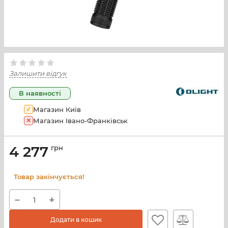
Залишити відгук
В наявності
✓
Магазин Київ
✕
Магазин Івано-Франківськ
4 277
грн
Товар закінчується!
−
+
Додати в кошик