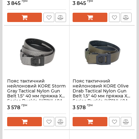
(KR1NL40A-MCBK)
грн
Series Buckle (KR1NL40A-
грн
3 845
3 845
MCI)
Пояс тактичний
Пояс тактичний
нейлоновий KORE Storm
нейлоновий KORE Olive
Gray Tactical Nylon Gun
Drab Tactical Nylon Gun
Belt 1.5" 40 мм пряжка X6
Belt 1.5" 40 мм пряжка X6
Series Buckle (KR1NL40A-
Series Buckle (KR1NL40A-
SG)
грн
OD)
грн
3 578
3 578