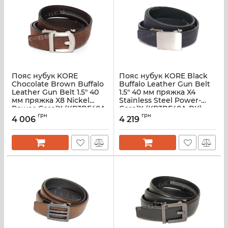
Пояс нубук KORE
Пояс нубук KORE Black
Chocolate Brown Buffalo
Buffalo Leather Gun Belt
Leather Gun Belt 1.5" 40
1.5" 40 мм пряжка X4
мм пряжка X8 Nickel
Stainless Steel Power-
Power-Core™ (KR3BF40A-
Core™ (KR3BF40A-BK)
BRW)
грн
грн
4 006
4 219