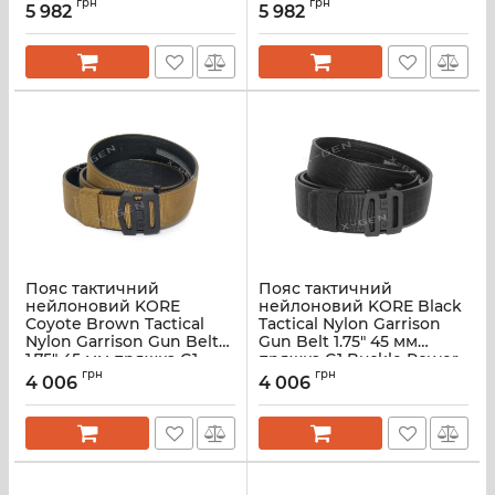
Black Buckle Power-
грн
Buckle Power-Core™
грн
5 982
5 982
Core™ (KR4NL45A-MCBK)
(KR4NL45A-MCI)
Пояс тактичний
Пояс тактичний
нейлоновий KORE
нейлоновий KORE Black
Coyote Brown Tactical
Tactical Nylon Garrison
Nylon Garrison Gun Belt
Gun Belt 1.75" 45 мм
1.75" 45 мм пряжка G1
пряжка G1 Buckle Power-
Buckle Power-Core™
грн
Core™ (KR4NL45A-BK)
грн
4 006
4 006
(KR4NL45A-CB)