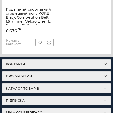
Подвійний спортивний
стрілецькій пояс KORE
Black Competition Belt
1.5" / Inner Velcro Liner 1.5"
Пряжка C1 Buckle
(KR5SB48A-BK)
грн
6 676
Немає в
наявності
КОНТАКТИ
ПРО МАГАЗИН
КАТАЛОГ ТОВАРІВ
ПІДПИСКА
МИ У СОЦМЕРЕЖАХ: