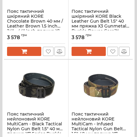
Пояс тактичний
Пояс тактичний
шкіряний KORE
шкіряний KORE Black
Chocolate Brown 40 мм /
Leather Gun Belt 1.5" 40
Leather Brown 1.5 inch
мм пряжка X3 Gunmetal
24" - 44" inch пряжка X1
Buckle Power-Core™
Gunmetal Buckle
грн
(KR2LT40A-BK)
грн
3 578
3 578
(KR2LT40A-BRW)
Пояс тактичний
Пояс тактичний
нейлоновий KORE
нейлоновий KORE
MultiCam - Black Tactical
MultiCam - Infused
Nylon Gun Belt 1.5" 40 мм
Tactical Nylon Gun Belt
пряжка X7 Series Buckle
1.5" 40 мм пряжка X7