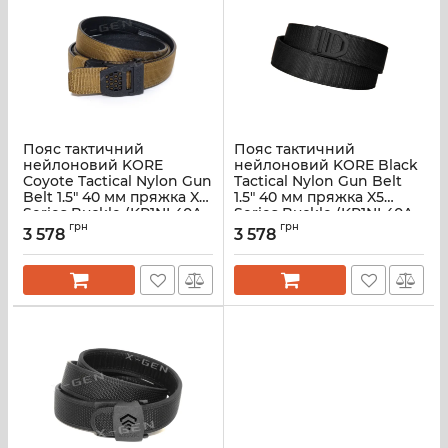
Пояс тактичний
Пояс тактичний
нейлоновий KORE
нейлоновий KORE Black
Coyote Tactical Nylon Gun
Tactical Nylon Gun Belt
Belt 1.5" 40 мм пряжка X6
1.5" 40 мм пряжка X5
Series Buckle (KR1NL40A-
Series Buckle (KR1NL40A-
CB)
грн
BK)
грн
3 578
3 578