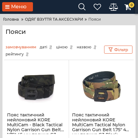
0
Меню
Головна
ОДЯГ ВЗУТТЯ ТА АКСЕСУАРИ
Пояси
Пояси
замовчуванням
даті
ціною
назвою
Фільтр
рейтингу
Пояс тактичний
Пояс тактичний
нейлоновий KORE
нейлоновий KORE
MultiCam - Black Tactical
MultiCam Tactical Nylon
Nylon Garrison Gun Belt
Garrison Gun Belt 1.75" 45
1.75" 45 мм пряжка G3
мм пряжка G3 Black