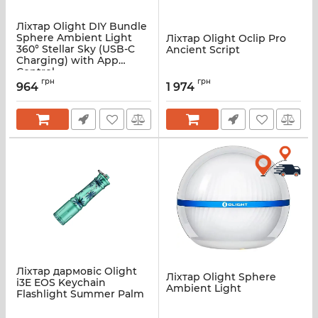
Ліхтар Olight DIY Bundle
Sphere Ambient Light
Ліхтар Olight Oclip Pro
360° Stellar Sky (USB-C
Ancient Script
Charging) with App
Control
грн
грн
964
1 974
Ліхтар дармовіс Olight
Ліхтар Olight Sphere
i3E EOS Keychain
Ambient Light
Flashlight Summer Palm