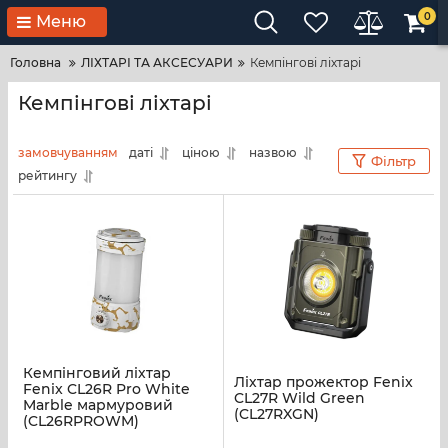
0
Меню
Головна
ЛІХТАРІ ТА АКСЕСУАРИ
Кемпінгові ліхтарі
Кемпінгові ліхтарі
замовчуванням
даті
ціною
назвою
Фільтр
рейтингу
Кемпінговий ліхтар
Ліхтар прожектор Fenix
Fenix CL26R Pro White
CL27R Wild Green
Marble мармуровий
(CL27RXGN)
(CL26RPROWM)