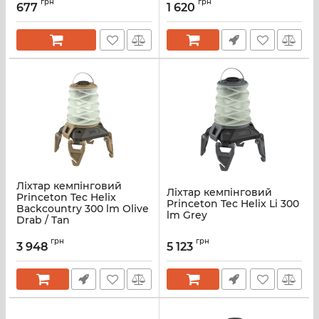
грн
грн
677
1 620
Ліхтар кемпінговий
Ліхтар кемпінговий
Princeton Tec Helix
Princeton Tec Helix Li 300
Backcountry 300 lm Olive
lm Grey
Drab / Tan
грн
грн
3 948
5 123