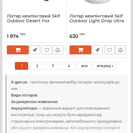
Ліхтар кемпінговий Skif
Ліхтар кемпінговий Skif
Outdoor Desert Fox
Outdoor Light Drop Ultra
грн
грн
1 974
630
1
2
3
4
все
вперед »
X-gen.ua
- пропонує великий вибір ліхтарів і аксесуарів до
них.
Види ліхтарів:
За джерел
ом
живлення:
Акумуляторні
— відмінний варіант для повсякденної
експлуатації, тому що можуть бути заряджені від
стаціонарної електромережі, автомобільного прикурювача
або іншого джерела живлення. Хоч акумуляторні ліхтарі й