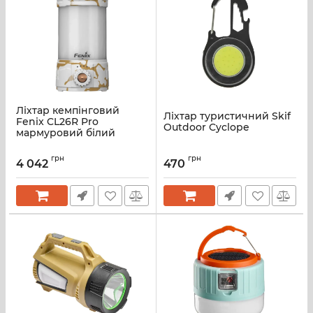
Ліхтар кемпінговий
Ліхтар туристичний Skif
Fenix CL26R Pro
Outdoor Cyclope
мармуровий білий
грн
грн
4 042
470