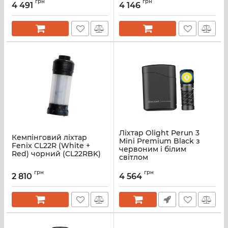
грн
грн
4 491
4 146
Ліхтар Olight Perun 3
Кемпінговий ліхтар
Mini Premium Black з
Fenix CL22R (White +
червоним і білим
Red) чорний (CL22RBK)
світлом
грн
грн
2 810
4 564