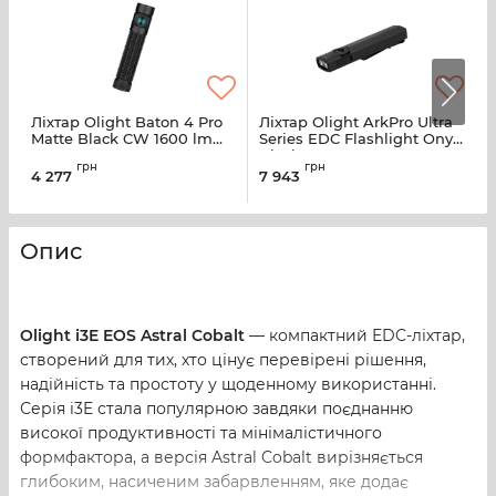
Ліхтар Olight Baton 4 Pro
Ліхтар Olight ArkPro Ultra
Л
Matte Black CW 1600 lm
Series EDC Flashlight Onyx
E
USB-C IPX8
Black CW
E
грн
грн
4 277
7 943
Опис
Olight i3E EOS Astral Cobalt
— компактний EDC-ліхтар,
створений для тих, хто цінує перевірені рішення,
надійність та простоту у щоденному використанні.
Серія i3E стала популярною завдяки поєднанню
високої продуктивності та мінімалістичного
формфактора, а версія Astral Cobalt вирізняється
глибоким, насиченим забарвленням, яке додає