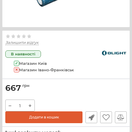
Залишити відгук
В наявності
✓
Магазин Київ
✕
Магазин Івано-Франківськ
667
грн
−
+
Додати в кошик