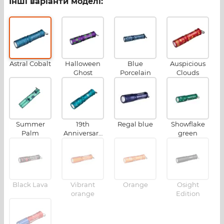
Інші варіанти моделі:
Astral Cobalt
Halloween
Blue
Auspicious
Ghost
Porcelain
Clouds
Summer
19th
Regal blue
Showflake
Palm
Anniversary
green
Edition
Black Lava
Vibrant
Orange
Osight
orange
Edition