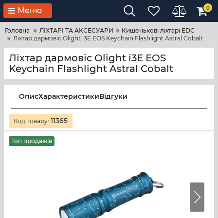
0
Меню
Головна
ЛІХТАРІ ТА АКСЕСУАРИ
Кишенькові ліхтарі EDC
Ліхтар дармовіс Olight i3E EOS Keychain Flashlight Astral Cobalt
Ліхтар дармовіс Olight i3E EOS
Keychain Flashlight Astral Cobalt
Опис
Характеристики
Відгуки
11365
Код товару:
Топ продажів