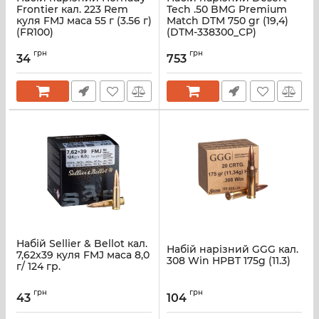
Frontier кал. 223 Rem
Tech .50 BMG Premium
куля FMJ маса 55 г (3.56 г)
Match DTM 750 gr (19,4)
(FR100)
(DTM-338300_CP)
грн
грн
34
753
Набій Sellier & Bellot кал.
Набій нарізний GGG кал.
7,62x39 куля FMJ маса 8,0
308 Win HPBT 175g (11.3)
г/ 124 гр.
грн
грн
43
104