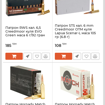
Патрон STS кал. 6 mm
Патрон RWS кал. 6,5
Creedmoor OTM куля
Creedmoor куля EVO
Lapua Scenar-L маса 105
Green маса 6 г/92 гран
гр (6.8 г)
грн
грн
185
108
Патрон Hornady Match
Патрон Hornady Match