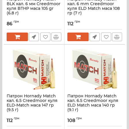
BLK кал. 6 мм Creedmoor
кал. 6 mm Creedmoor
куля BTHP маса 105 gr
куля ELD Match маса 108
(6.8 г)
гр (7 г)
грн
грн
86
112
Патрон Hornady Match
Патрон Hornady Match
кал. 6.5 Creedmoor куля
кал. 6.5 Creedmoor куля
ELD-Match маса 147 гр
ELD Match маса 140 гр
(9.5 г)
(9.1 г)
грн
грн
112
108