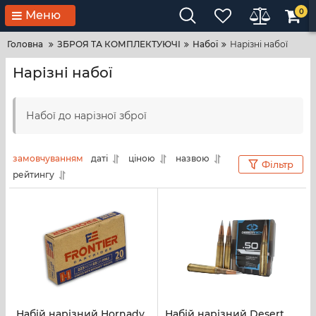
0
Меню
Головна
ЗБРОЯ ТА КОМПЛЕКТУЮЧІ
Набої
Нарізні набої
Нарізні набої
Набої до нарізної зброї
замовчуванням
даті
ціною
назвою
Фільтр
рейтингу
Набій нарізний Hornady
Набій нарізний Desert