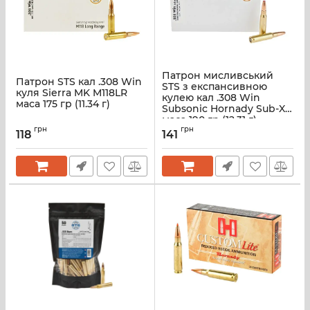
Патрон мисливський
Патрон STS кал .308 Win
STS з експансивною
куля Sierra MK M118LR
кулею кал .308 Win
маса 175 гр (11.34 г)
Subsonic Hornady Sub-X
маса 190 гр (12.31 г)
грн
грн
118
141