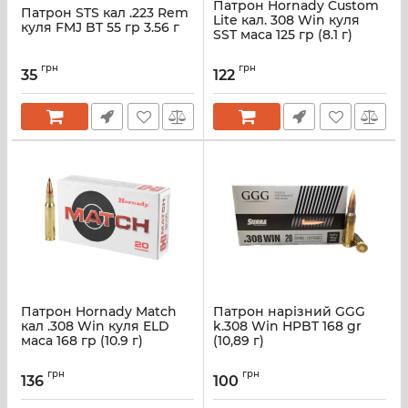
Патрон Hornady Custom
Патрон STS кал .223 Rem
Lite кал. 308 Win куля
куля FMJ BT 55 гр 3.56 г
SST маса 125 гр (8.1 г)
грн
грн
35
122
Патрон Hornady Match
Патрон нарізний GGG
кал .308 Win куля ELD
k.308 Win HPBT 168 gr
маса 168 гр (10.9 г)
(10,89 г)
грн
грн
136
100