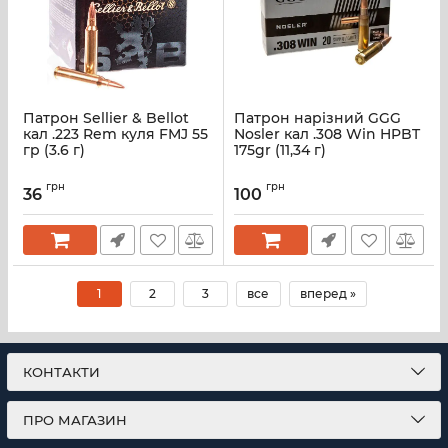
Патрон Sellier & Bellot
Патрон нарізний GGG
кал .223 Rem куля FMJ 55
Nosler кал .308 Win HPBT
гр (3.6 г)
175gr (11,34 г)
грн
грн
36
100
1
2
3
все
вперед »
КОНТАКТИ
ПРО МАГАЗИН