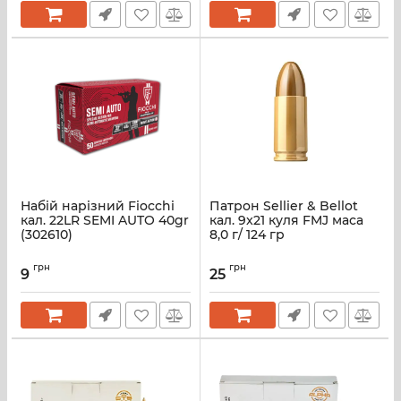
Набій нарізний Fiocchi
Патрон Sellier & Bellot
кал. 22LR SEMI AUTO 40gr
кал. 9x21 куля FMJ маса
(302610)
8,0 г/ 124 гр
грн
грн
9
25