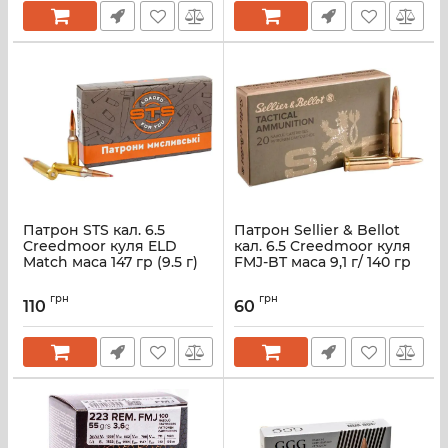
Патрон STS кал. 6.5
Патрон Sellier & Bellot
Creedmoor куля ELD
кал. 6.5 Creedmoor куля
Match маса 147 гр (9.5 г)
FMJ-BT маса 9,1 г/ 140 гр
грн
грн
110
60