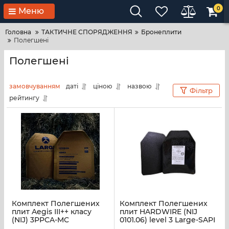
0
Меню
Головна
ТАКТИЧНЕ СПОРЯДЖЕННЯ
Бронеплити
Полегшені
Полегшені
замовчуванням
даті
ціною
назвою
Фільтр
рейтингу
Комплект Полегшених
Комплект Полегшених
плит Aegis ІІІ++ класу
плит HARDWIRE (NIJ
(NIJ) 3PPCA-MC
0101.06) level 3 Large-SAPI