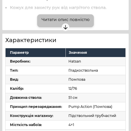
Кожух для захисту рук від нагрітого ствола.
Антабки для кріплення ременя - в прикладі та на
Читати опис повністю
кришці магазина.
Постійне дулове звуження - циліндр.
Характеристики
Параметр
Значення
Виробник:
Hatsan
Тип:
Гладкоствольна
Вид:
Помпова
Калібр:
12/76
Довжина ствола:
51 см
Принцип перезаряджання:
Pump Action (Помпова)
Конструкція магазину:
Підствольний трубчастий
Місткість набоїв:
4+1