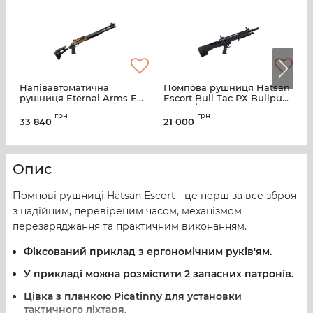
Напівавтоматична
Помпова рушниця Hatsan
Н
рушниця Eternal Arms EM-
Escort Bull Tac РХ Bullpup
р
4 Tac, кал.12, 18,5" 6+1
кал. 12/76. Ствол - 57 см
M
грн
грн
Bronze
з
33 840
21 000
3
п
Опис
Помпові рушниці Hatsan Escort - це перш за все зброя
з надійним, перевіреним часом, механізмом
перезаряджання та практичним виконанням.
Фіксований приклад з ергономічним руків'ям.
У прикладі можна розмістити 2 запасних патронів.
Цівка з планкою Picatinny для установки
тактичного ліхтаря.