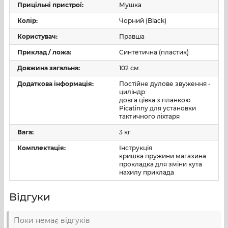
Прицільні пристрої:
Мушка
Колір:
Чорний (Black)
Користувач:
Правша
Приклад / ложа:
Синтетична (пластик)
Довжина загальна:
102 см
Додаткова інформація:
Постійне дулове звуження -
циліндр
довга цівка з планкою
Picatinny для установки
тактичного ліхтаря
Вага:
3 кг
Комплектація:
Інструкція
кришка пружини магазина
прокладка для зміни кута
нахилу приклада
Відгуки
Поки немає відгуків