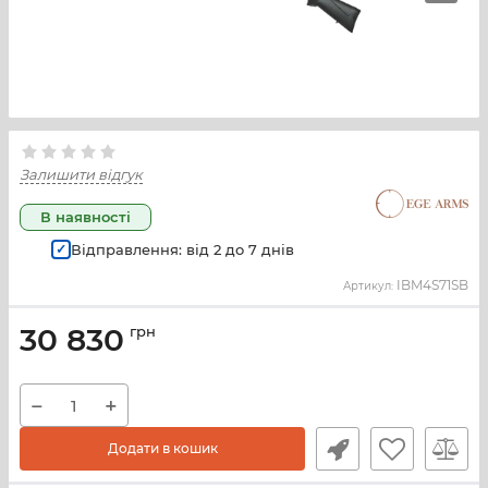
Залишити відгук
В наявності
Відправлення: від
2
до
7
днів
IBM4S71SB
Артикул:
30 830
грн
−
+
Додати в кошик