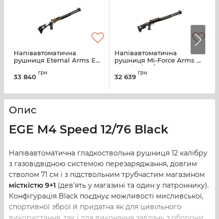
Напівавтоматична
Напівавтоматична
Н
рушниця Eternal Arms EM-
рушниця Mi-Force Arms MI
4 Tac, кал.12, 18,5" 6+1
M4 Black 12/76 ствол 51 см
1
грн
грн
Bronze
з регульованим
33 840
32 639
3
прикладом (MI-M4)
Опис
EGE M4 Speed 12/76 Black
Напівавтоматична гладкоствольна рушниця 12 калібру
з газовідвідною системою перезаряджання, довгим
стволом 71 см і з підствольним трубчастим магазином
місткістю 9+1
(дев’ять у магазині та один у патроннику).
Конфігурація Black поєднує можливості мисливської,
спортивної зброї й придатна як для цивільного
використання, так і для виконання завдань з оборони