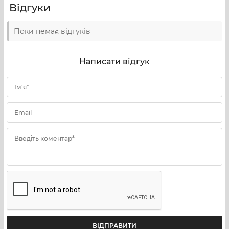
завдань – від спортивних стартів до бойового
Відгуки
застосування у складі підрозділів сил безпеки й
оборони.
Поки немає відгуків
Призначення та сфера застосування
Написати відгук
EGE M4 Speed 12/76 71 см 9+1 Black за своїми
характеристиками підходить для:
Ім'я*
мисливства;
Email
тренувальної та практичної стрільби з
гладкоствольної зброї;
Введіть коментар*
тактичних задач, де потрібна напівавтоматична
рушниця 12 калібру з підвищеною місткістю
магазину;
виконання завдань з оборони країни в умовах
війни, включно з охороною об’єктів та підтримкою
підрозділів сил безпеки й оборони;