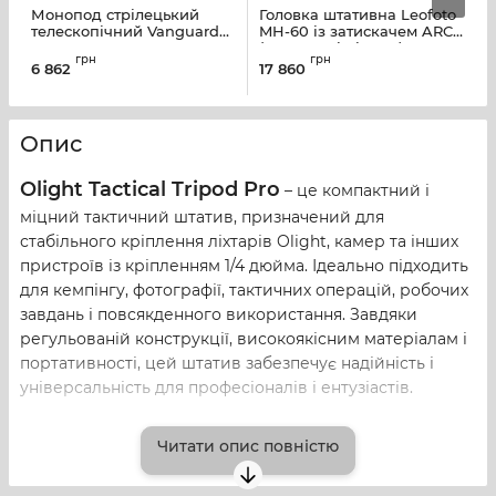
Монопод стрілецький
Головка штативна Leofoto
Ш
телескопічний Vanguard
MH-60 із затискачем ARCA
VEO 2 AM-234TU
(з ручкою і рівнем)
грн
грн
6 862
17 860
1
Опис
Olight Tactical Tripod Pro
– це компактний і
міцний тактичний штатив, призначений для
стабільного кріплення ліхтарів Olight, камер та інших
пристроїв із кріпленням 1/4 дюйма. Ідеально підходить
для кемпінгу, фотографії, тактичних операцій, робочих
завдань і повсякденного використання. Завдяки
регульованій конструкції, високоякісним матеріалам і
портативності, цей штатив забезпечує надійність і
універсальність для професіоналів і ентузіастів.
Основні характеристики Olight Tactical
Читати опис повністю
Tripod Pro
Сумісність
: Підходить для ліхтарів Olight (Haloop,