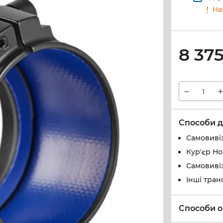
На
8 37
−
Способи д
Самовивіз
Кур'єр Н
Самовивіз
Інші тран
Способи о