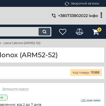
Зворотній зв'язок
+380733802022 Інфо
0
 - Leica Calonox (ARM52-52)
lonox (ARM52-52)
11088
Код товару:
Залишити відгук
ті
авлення: від
2
до
7
днів