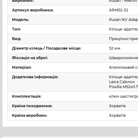
Виробник:
Rusan - Mikron
Артикул виробника:
ARM52-52
Захист від корозії, вологи та механічних пошкоджен
Модель:
Rusan NV Adap
Модель: ARM52-52
Тип:
Кільце-адапте
Сумісність: Leica Calonox Sight / View
Вид:
Прицільні при
Діаметр кілець / Посадкове місце:
52 мм
Посадковий діаметр прицілу: 52 мм
Фіксація на зброї:
Швидкознімн
Різьба з'єднання: M52x0.75
Матеріал:
Алюмінієвий с
Додаткова інформація:
Кільце-адапте
Тип фіксації: Quick Release (Q-R) – безінструментальн
Leica Calonox
Різьба M52x0.
Матеріал: міцний анодований алюміній
Комплектація:
ключ шестигр
Колір: матово-чорний
Країна походження:
Хорватія
Країна виробник:
Хорватія
Виробник: Rusan-Mikron, Хорватія