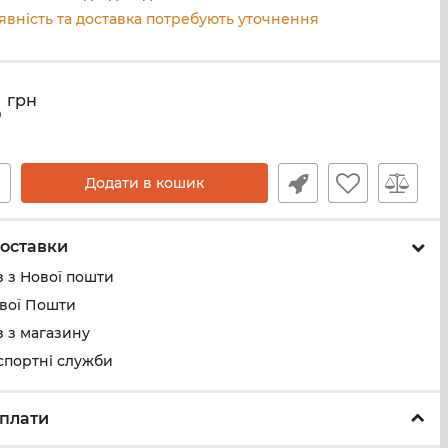
явність та доставка потребують уточнення
5
грн
+
Додати в кошик
оставки
 з Нової пошти
ової Пошти
 з магазину
спортні служби
плати