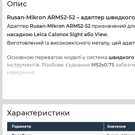
Опис
Rusan-Mikron ARM52-52 – адаптер швидкого 
Адаптер
Rusan-Mikron ARM52-52
призначений для 
насадкою Leica Calonox Sight або View
.
Виготовлений із високоякісного металу, цей адапт
Основною перевагою моделі є система
швидкого 
інструментів. Різьбове з’єднання
M52x0.75
забезпе
наведення.
Надійне фіксування без зміщення оптичної осі
Швидка установка та демонтаж в польових умовах
Характеристики
Високоточна обробка для щільного прилягання
Параметр
Значення
Сумісність з популярними тепловізійними системами