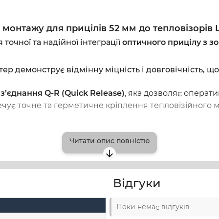
101QD
2002
монтажу для прицілів 52 мм до тепловізорів L
точної та надійної інтеграції
оптичного прицілу з з
ер демонструє відмінну міцність і довговічність, що
з’єднання Q-R (Quick Release)
, яка дозволяє операт
чує точне та герметичне кріплення тепловізійного мод
Читати опис повністю
Відгуки
Поки немає відгуків
 Leica