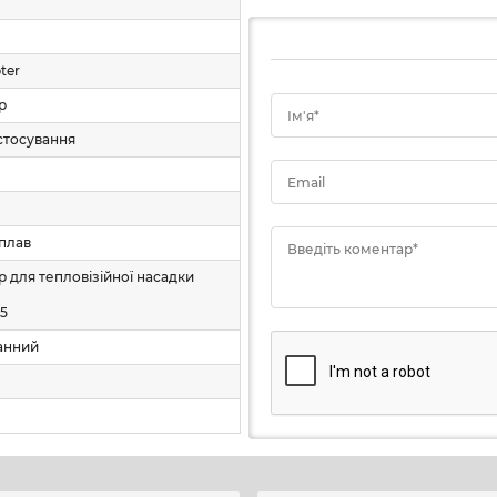
ь
ter
р
Ім'я*
стосування
Email
е
плав
Введіть коментар*
р для тепловізійної насадки
а
75
анний