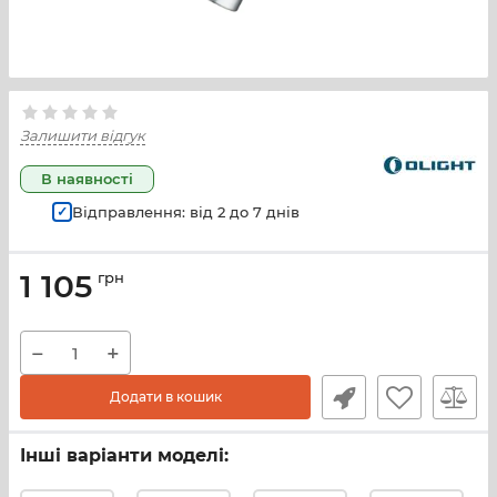
Залишити відгук
В наявності
Відправлення: від
2
до
7
днів
1 105
грн
−
+
Додати в кошик
Інші варіанти моделі: