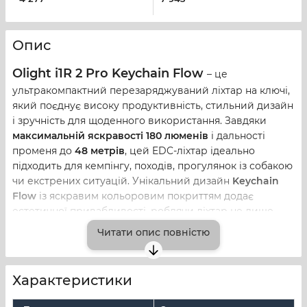
Опис
Olight i1R 2 Pro Keychain Flow
– це
ультракомпактний перезаряджуваний ліхтар на ключі,
який поєднує високу продуктивність, стильний дизайн
і зручність для щоденного використання. Завдяки
максимальній яскравості 180 люменів
і дальності
променя до
48 метрів
, цей EDC-ліхтар ідеально
підходить для кемпінгу, походів, прогулянок із собакою
чи екстрених ситуацій. Унікальний дизайн
Keychain
Flow
із яскравим кольоровим покриттям додає
естетичної привабливості, роблячи ліхтар не лише
практичним, але й стильним аксесуаром для ваших
Читати опис повністю
ключів.
Потужне освітлення в компактному
Характеристики
корпусі