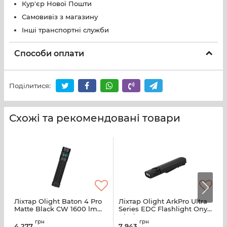
Кур'єр Нової Пошти
Самовивіз з магазину
Інші транспортні служби
Способи оплати
Поділитися:
Схожі та рекомендовані товари
Ліхтар Olight Baton 4 Pro
Ліхтар Olight ArkPro Ultra
Л
Matte Black CW 1600 lm
Series EDC Flashlight Onyx
E
USB-C IPX8
Black CW
E
грн
грн
4 277
7 943