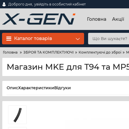
Доброго дня,
увійдіть в особистий кабінет
Головна
Акції
Каталог товарів
Головна
ЗБРОЯ ТА КОМПЛЕКТУЮЧІ
Комплектуючі до зброї
М
Магазин MKE для T94 та MP5
Опис
Характеристики
Відгуки