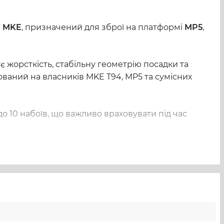
а
MKE
, призначений для зброї на платформі
MP5
,
жорсткість, стабільну геометрію посадки та
ований на власників MKE T94, MP5 та сумісних
 10 набоїв, що важливо враховувати під час
атному формату магазинів для цієї системи.