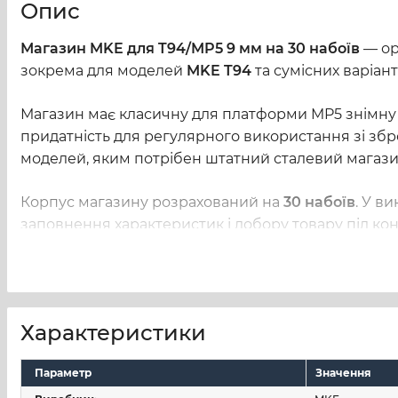
Опис
Магазин MKE для T94/MP5 9 мм на 30 набоїв
— ор
зокрема для моделей
MKE T94
та сумісних варіант
Магазин має класичну для платформи MP5 знімну к
придатність для регулярного використання зі збр
моделей, яким потрібен штатний сталевий магаз
Корпус магазину розрахований на
30 набоїв
. У в
заповнення характеристик і добору товару під ко
Основний акцент виробу — сталева конструкція, с
Основні особливості
Характеристики
виробник —
MKE
;
Параметр
Значення