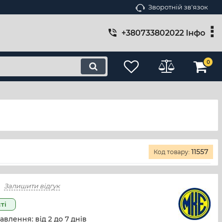
Зворотній зв'язок
+380733802022 Інфо
0
11557
Код товару:
Залишити відгук
ті
авлення: від
2
до
7
днів