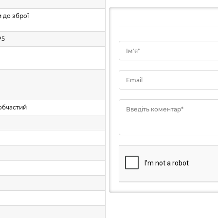
 до зброї
P5
Ім'я*
Email
обчастий
Введіть коментар*