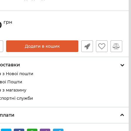
0
грн
+
Додати в кошик
оставки
 з Нової пошти
ової Пошти
 з магазину
спортні служби
плати