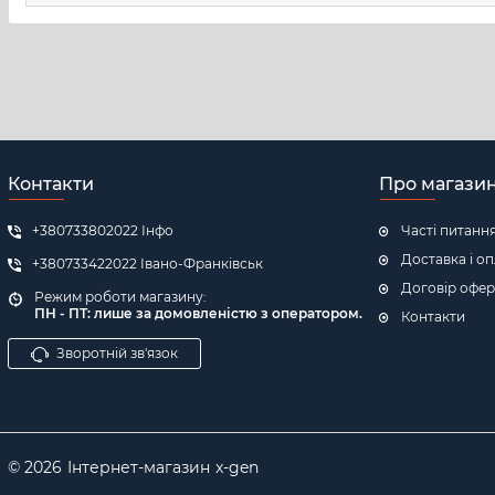
Контакти
Про магази
+380733802022 Інфо
Часті питанн
Доставка і о
+380733422022 Івано-Франківськ
Договір офер
Режим роботи магазину:
ПН - ПТ: л
ише за домовленістю з оператором.
Контакти
Зворотній зв'язок
© 2026
Інтернет-магазин
x-gen