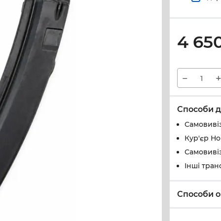
4 65
−
Способи д
Самовивіз
Кур'єр Н
Самовивіз
Інші тран
Способи о