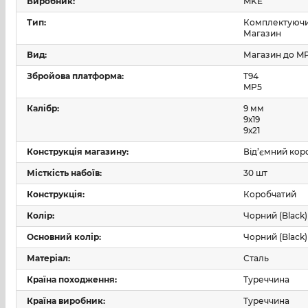
сумісність із платформою
T94/MP5
;
Виробник:
MKE
Тип:
Комплектуючи
калібр —
9 мм
;
Магазин
Вид:
Магазин до M
сталева конструкція корпусу;
Збройова платформа:
T94
MP5
знімний коробчастий формат;
Калібр:
9 мм
місткість корпусу —
30 набоїв
;
9х19
9х21
країна походження —
Туреччина
.
Конструкція магазину:
Від’ємний кор
Місткість набоїв:
30 шт
Конструкція:
Коробчатий
Колір:
Чорний (Black)
Основний колір:
Чорний (Black)
Матеріал:
Сталь
Країна походження:
Туреччина
Країна виробник:
Туреччина