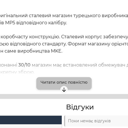
игінальний сталевий магазин турецького виробник
ів MP5 відповідного калібру.
оробчасту конструкцію. Сталевий корпус забезпечує 
оєю відповідного стандарту. Формат магазину орієнт
ин саме виробництва MKE.
иконанні
30/10
магазин має встановлений обмежувач до
нкретну зброю.
Читати опис повністю
умісність із платформою T94/MP5 та відповідність шт
Відгуки
Поки немає відгуків