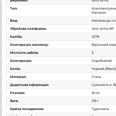
важливим змінним елементом для цієї платформи
Виробник:
Axor Arms
Тип:
Комплектуючи
Магазин
Модель підходить для тих, кому потрібен магазин 1
Вид:
Магазин до гл
Збройова платформа:
Axor Arms BP
Калібр:
12/76
Конструкція магазину:
Від’ємний кор
Місткість набоїв:
5
Конструкція:
Коробчатий
Колір:
Чорний (Black)
Матеріал:
Сталь
Додаткова інформація:
Сумісність з B
Розміри:
16 см
Вага:
315 г
Країна походження:
Туреччина