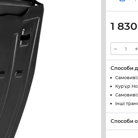
1 830
−
Способи д
Самовивіз
Кур'єр Н
Самовивіз
Інші тран
Способи о