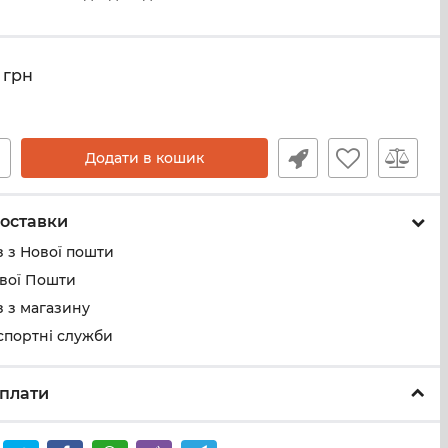
грн
+
Додати в кошик
оставки
 з Нової пошти
ової Пошти
 з магазину
спортні служби
плати