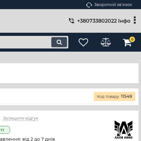
Зворотній зв'язок
+380733802022 Інфо
0
11549
Код товару:
Залишити відгук
ті
авлення: від
2
до
7
днів