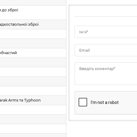
 та сумісних за посадковим вузлом рушниць
Barak A
 до зброї
2/76 на 5 набоїв для рушниць від Axor Arms,
Barak Ar
адкоствольної зброї
Ім'я*
Email
обчастий
Введіть коментар*
arak Arms та Typhoon