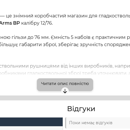
в — це знімний коробчастий магазин для гладкоство
 Arms BP
калібру 12/76.
иною гільзи до 76 мм. Ємність 5 набоїв є практичним
ільшує габарити зброї, зберігає зручність спорядже
оствольними рушницями від інших виробників, напри
иробниками гладкоствольної зброї треба уточнювати,
сумісних платформ 12 калібру.
Читати опис повністю
я забезпечує жорсткість, стабільність форми та стій
огу швидко замінювати магазин і тримати окремо під
Відгуки
Поки немає відгуків
втоматичних рушниць 12 калібру із магазинним живлен