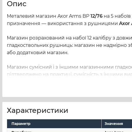
Опис
Металевий магазин Axor Arms BP
12/76
на 5 набої
призначення — використання з рушницями
Axor
Магазин розрахований на набої 12 калібру з довж
гладкоствольних рушниць: магазин не надмірно зб
або додатковий магазин.
Магазин сумісний і з іншими магазинними гладк
підтверджено на практиці, сумісність з іншими в
магазин доречним варіантом для власників інших 
Корпус виготовлений зі сталі. Металева конструкці
під 12 калібр. Знімний коробчастий формат дає зм
Характеристики
використання.
Параметр
Значення
Axor Arms BP належить до гладкоствольних напіва