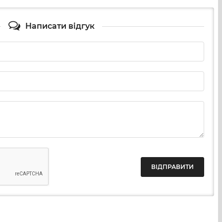
rms
і
Typhoon
.
ms
і
Typhoon
та інших сумісних рушниць.
Написати відгук