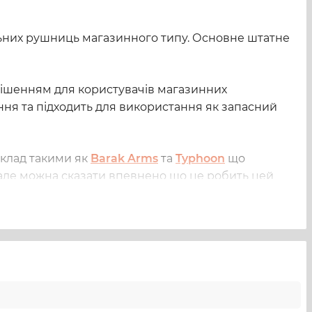
льних рушниць магазинного типу. Основне штатне
 рішенням для користувачів магазинних
ння та підходить для використання як запасний
клад такими як
Barak Arms
та
Typhoon
що
 але можна сказати впевнено що це робить цей
кість до навантажень, характерних для магазинів
готовлені магазини для різних сценаріїв
ням. Тому магазин Axor 12/76 на 5 набоїв є