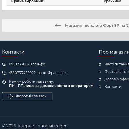
Країна виробник:
Туреччина
Магазин пістолета Форт 9Р на 7
Контакти
Про магази
+380733802022 Інфо
Часті питанн
Доставка і о
+380733422022 Івано-Франківськ
Договір офер
Режим роботи магазину:
ПН - ПТ: л
ише за домовленістю з оператором.
Контакти
Зворотній зв'язок
© 2026
Інтернет-магазин
x-gen