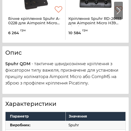
Бічне кріплення Spuhr A-
Кріплення Spuhr RD-20153
К
0228 для Aimpoint Micro
для Aimpoint Micro Н39
д
A-0228
Picatinny
м
грн
грн
6 264
10 584
1
Опис
Spuhr QDM
- тактичне швидкознімне кріплення з
фіксатором типу важеля, призначене для установки
прицілу коліматора Aimpoint Micro або CompM5 на
зброю з профілем кріплення Picatinny.
Характеристики
Параметр
Значення
Виробник:
Spuhr