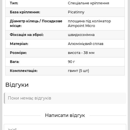
Тип:
Спеціальне кріплення
База кріплення:
Picatinny
Діаметр кілець / Посадкове
площина під коліматор
місце:
Aimpoint Micro
Фіксація на зброї:
швидкознімна
Матеріал:
Алюмінієвий сплав
Розміри:
висота - 38 мм
Вага:
90 г
Комплектація:
гвинт (5 шт)
Відгуки
Поки немає відгуків
Написати відгук
Ім'я*