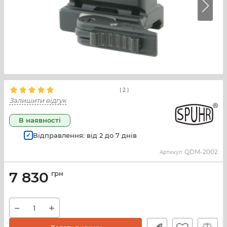
(
2
)
Залишити відгук
В наявності
Відправлення: від
2
до
7
днів
QDM-2002
Артикул:
7 830
грн
−
+