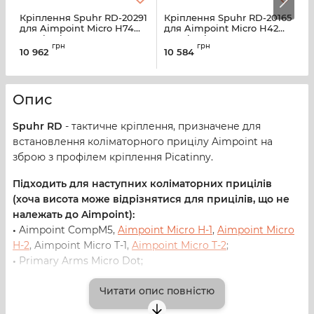
Кріплення Spuhr RD-20291
Кріплення Spuhr RD-20165
К
для Aimpoint Micro Н74
для Aimpoint Micro Н42
R
мм Picatinny
мм Picatinny
грн
грн
10 962
10 584
1
Опис
Spuhr RD
- тактичне кріплення, призначене для
встановлення коліматорного прицілу Aimpoint на
зброю з профілем кріплення Picatinny.
Підходить для наступних коліматорних прицілів
(хоча висота може відрізнятися для прицілів, що не
належать до Aimpoint):
•
Aimpoint CompM5,
Aimpoint Micro H-1
,
Aimpoint Micro
H-2
, Aimpoint Micro T-1,
Aimpoint Micro T-2
;
•
Primary Arms Micro Dot;
•
MAKdot S 1×20
;
Читати опис повністю
•
Blaser RD 17;
•
Vortex Crossfire
,
Vortex Sparc AR
;