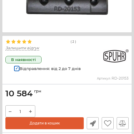
(
2
)
Залишити відгук
В наявності
Відправлення: від
2
до
7
днів
RD-20153
Артикул:
10 584
грн
−
+
Додати в кошик