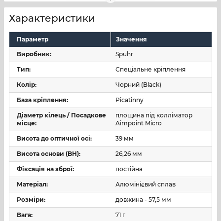
•
Holosun Paralow 403 (крім моделі «А»), Holosun
Paralow 503, Holosun Paralow 515, Holosun Paralow 530;
Характеристики
•
Sig Sauer Romeo4,
Sig Sauer Romeo5
.
Параметр
Значення
Висота до оптичної осі (кріплення з встановленим на
Виробник:
Spuhr
нього коліматором Aimpoint Micro T2/H1-2) - 39 мм.
Тип:
Спеціальне кріплення
.
Колір:
Чорний (Black)
База кріплення:
Picatinny
Діаметр кілець / Посадкове
площина під колліматор
місце:
Aimpoint Micro
Висота до оптичної осі:
39 мм
Висота основи (BH):
26,26 мм
Фіксація на зброї:
постійна
Матеріал:
Алюмінієвий сплав
Розміри:
довжина - 57,5 мм
Вага:
71 г