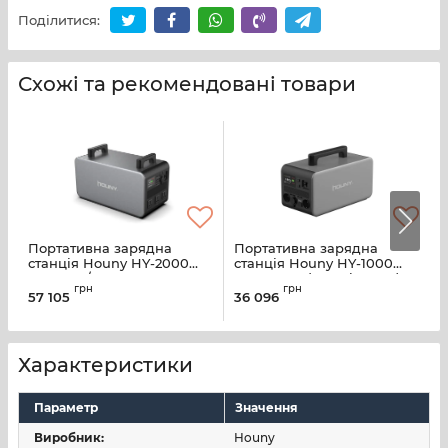
Поділитися:
Схожі та рекомендовані товари
Портативна зарядна
Портативна зарядна
М
станція Houny HY-2000
станція Houny HY-1000
1920 Вт·г/2000 Вт
1036.8 Вт·г (40.5Ah 25.6V)
I
грн
грн
57 105
36 096
4
Характеристики
Параметр
Значення
Виробник:
Houny