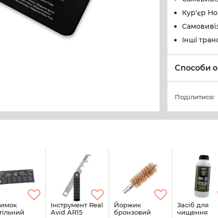
Кур'єр Н
Самовивіз
Інші тран
Способи о
Поділитися:
лимок
Інструмент Real
Йоржик
Засіб для
тільний
Avid AR15
бронзовий
чищення