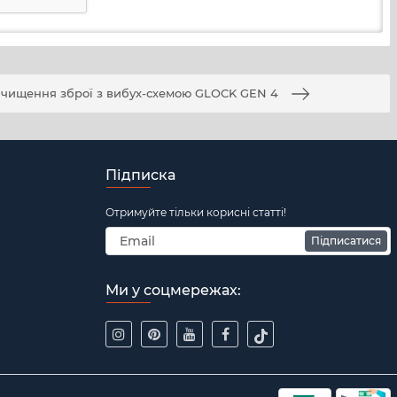
 чищення зброї з вибух-схемою GLOCK GEN 4
Підписка
Отримуйте тільки корисні статті!
Підписатися
Ми у соцмережах: