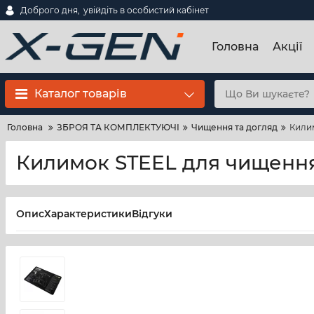
Доброго дня,
увійдіть в особистий кабінет
Головна
Акції
Каталог товарів
Головна
ЗБРОЯ ТА КОМПЛЕКТУЮЧІ
Чищення та догляд
Килим
Килимок STEEL для чищення
Опис
Характеристики
Відгуки