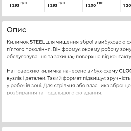
Tekmat AR-15
Tekmat AR-15
STEEL для
STE
грн
грн
грн
1 293
1 293
1 200
1 2
Cut Away
чищення зброї
чищ
Артикул:
TEK-R36-
з вибух-схемою
з в
AR15
Артикул:
TEK-R36-
АК-47/74
AR-
AR15-CA
Артикул:
5165
Арти
Опис
Килимок
STEEL
для чищення зброї з вибуховою 
п’ятого покоління. Він формує окрему робочу зон
обслуговування та захищає поверхню від контакту
На поверхню килимка нанесено вибух-схему
GLOC
вузлів і деталей. Такий формат підвищує зручніс
у робочій зоні. Для стрільця або власника зброї ц
розбирання та подальшого складання.
Модель має водонепроникні властивості, тому пове
чищення. Антистатичне покриття додає практично
сприйняття. У поєднанні з розміром 432 × 300 мм
робочого місця.