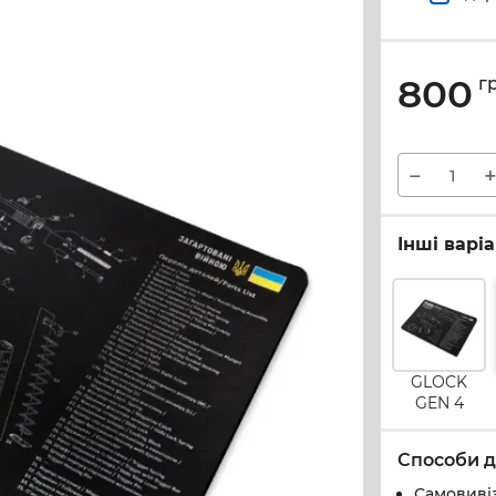
800
г
−
Інші варі
GLOCK
GEN 4
Способи д
Самовивіз