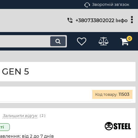
Зворотній зв'язок
+380733802022 Інфо
0
 GEN 5
11503
Код товару:
Залишити відгук
(
2
)
ті
авлення: від
2
до
7
днів