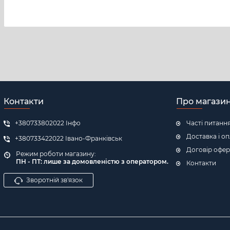
зброї, килимок для догляду за Glock, килимок для чищення Glock Gen 5
Контакти
Про магази
+380733802022 Інфо
Часті питанн
Доставка і о
+380733422022 Івано-Франківськ
Договір офер
Режим роботи магазину:
ПН - ПТ: л
ише за домовленістю з оператором.
Контакти
Зворотній зв'язок