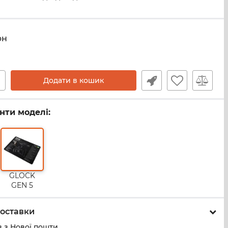
рн
+
Додати в кошик
анти моделі:
GLOCK
GEN 5
оставки
 з Нової пошти