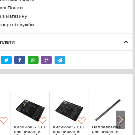
ової Пошти
 з магазину
спортні служби
плати
Килимок STEEL
Килимок STEEL
Направляюча
Ш
для чищення
для чищення
для чищення
T