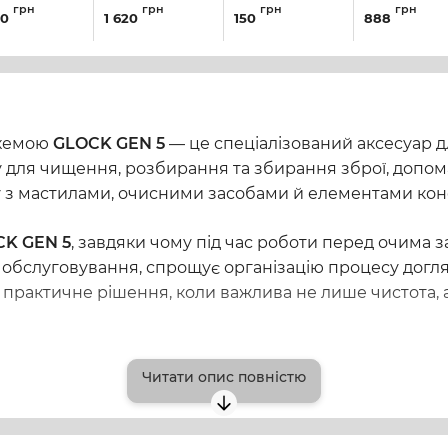
EL для
Scraper
Hoppe's для
глушника
грн
грн
грн
грн
00
1 620
150
888
ення зброї
(AVAR15S)
рушниць
STEEL RM-3
ибух-схемою
калібру 12,
ARMORY CA
15
різьба 5/16 M
(1.0-RM33-L)
[1314P]
кул:
7436
схемою
GLOCK GEN 5
— це спеціалізований аксесуар 
у для чищення, розбирання та збирання зброї, допома
 з мастилами, очисними засобами й елементами конс
K GEN 5
, завдяки чому під час роботи перед очима
ть обслуговування, спрощує організацію процесу дог
е практичне рішення, коли важлива не лише чистота, а 
рхню легко підтримувати в належному стані після ви
Читати опис повністю
сті у щоденному користуванні, а двомовні підписи 
 це дає функціональний формат для регулярного дог