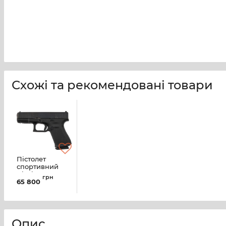
Схожі та рекомендовані товари
Пістолет
спортивний
Glock 19 Gen5
грн
65 800
MOS кал. 9 мм
(9х19) EU
(PA195S203MOS)
Опис