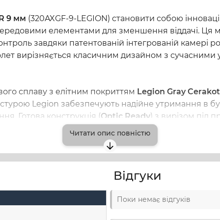
R 9 мм
 (320AXGF-9-LEGION) становити собою інновацій
передовими елементами для зменшення віддачі. Ця мо
онтроль завдяки патентованій інтегрованій камері роз
столет вирізняється класичним дизайном з сучасними
вого сплаву з елітним покриттям 
Legion Gray Cerako
кстурою Legion забезпечують надійне утримання в б
я. Готова конструкція (
Optic Ready
) з вирізом під п
ти прицільні пристрої, а посилені насічки на передні
Читати опис повністю
ованим спусковим гачком X-Flat для точного контрол
ує плавну роботу, а прицільні пристрої 
XRay3 Day/N
Відгуки
ь включає рейку для аксесуарів, що дозволяє кріпити 
ен, що забезпечує достатній запас для інтенсивної ст
Поки немає відгуків
ьності, роблячи його надійним інструментом для дос