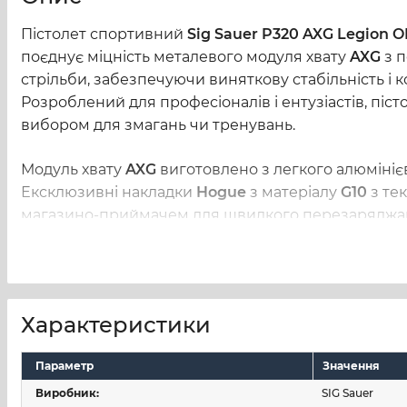
Пістолет спортивний 
Sig Sauer P320 AXG Legion O
поєднує міцність металевого модуля хвату 
AXG 
з 
стрільби, забезпечуючи виняткову стабільність і к
Розроблений для професіоналів і ентузіастів, пі
вибором для змагань чи тренувань.
Модуль хвату 
AXG 
виготовлено з легкого алюмініє
Ексклюзивні накладки 
Hogue 
з матеріалу 
G10 
з те
магазино-приймачем для швидкого перезаряджанн
Trijicon RMR
 та інших, дозволяє легко встановлюва
маніпуляції. Пістолет оснащено плоским скелетиз
Механізм ударного типу з коротким ходом забезпеч
Характеристики
видимість у денний і нічний час. Додатково, модел
постачаються три сталеві магазини на 21 набій кож
Параметр
Значення
вирізняється підвищеною масою для кращої стабіл
Виробник:
SIG Sauer
дисципліні.