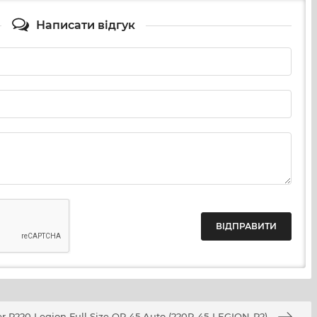
Написати відгук
омічними інноваціями, що задовольняють вимоги 
r P220 Legion Full Size OR 45 Auto (220R-45-LEGION-R2)