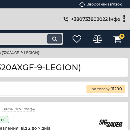
Зворотній зв'язок
+380733802022 Інфо
0
m (320AXGF-9-LEGION)
(320AXGF-9-LEGION)
11290
Код товару:
Залишити відгук
ті
авлення: від
2
до
7
днів