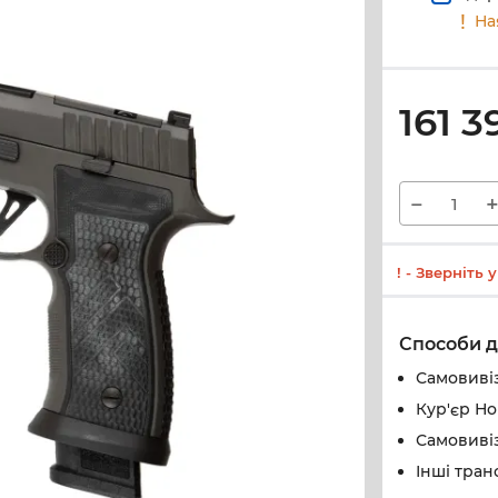
На
161 3
−
! - Зверніть
Способи д
Самовивіз
Кур'єр Н
Самовивіз
Інші тран