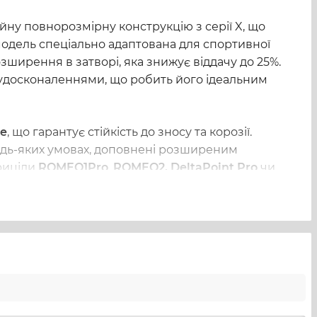
ну повнорозмірну конструкцію з серії X, що 
дель спеціально адаптована для спортивної 
ширення в затворі, яка знижує віддачу до 25%. 
 удосконаленнями, що робить його ідеальним 
te
, що гарантує стійкість до зносу та корозії. 
удь-яких умовах, доповнені розширеним 
риціли 
ROMEO1Pro
, 
ROMEO2, DeltaPoint Pro
 чи 
й і задній частинах затвора полегшують 
ю спуску.
ight 
з тритієвими вставками гарантують 
освітлювальні пристрої чи лазери. У комплекті 
рільби. 
Sig Sauer P320 AXG Legion OR
ягнення високих результатів у спортивній 