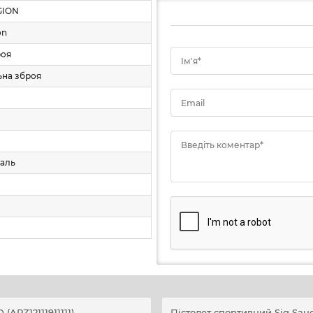
GION
пропонуючи комбінацію металевої міцності з ергон
on
рту.
роя
Ім'я*
ьна зброя
Email
Введіть коментар*
таль
мплекті)
(APZ12111911111)
Пістолет спортивний Sig Saue