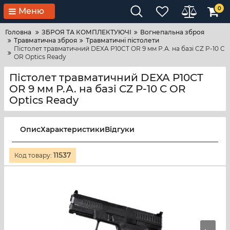
0
Меню
Головна
ЗБРОЯ ТА КОМПЛЕКТУЮЧІ
Вогнепальна зброя
Травматична зброя
Травматичні пістолети
Пістолет травматичний DEXA P10CT OR 9 мм Р.А. на базі CZ P-10 C
OR Optics Ready
Пістолет травматичний DEXA P10CT
OR 9 мм Р.А. на базі CZ P-10 C OR
Optics Ready
Опис
Характеристики
Відгуки
11537
Код товару: