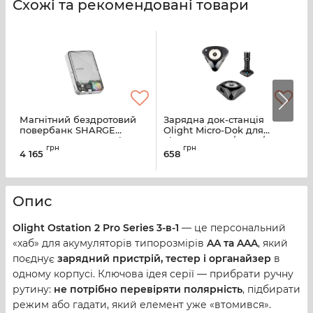
Схожі та рекомендовані товари
Магнітний бездротовий
Зарядна док-станція
повербанк SHARGE
Olight Micro-Dok для
п
ICEMAG 2 Power Bank 30w
ліхтарив S10R / S15R / S20R
3
грн
грн
10000 mAh
/ S30R
C
4 165
658
5
Опис
Olight Ostation 2 Pro Series 3-в-1
— це персональний
«хаб» для акумуляторів типорозмірів
AA та AAA
, який
поєднує
зарядний пристрій, тестер і органайзер
в
одному корпусі. Ключова ідея серії — прибрати ручну
рутину:
не потрібно перевіряти полярність
, підбирати
режим або гадати, який елемент уже «втомився».