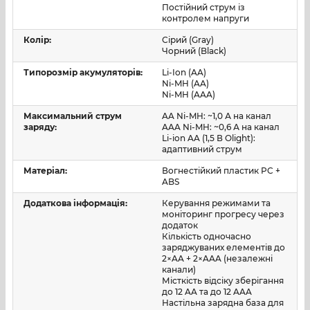
Постійний струм із
заряджаються
і спрямовуються в окремий відсік. Це
контролем напруги
зменшує ризик «змішування» справних і проблемних
Колір:
Сірий (Gray)
акумуляторів.
Чорний (Black)
3) Організоване зберігання
Типорозмір акумуляторів:
Li-Ion (AA)
Передбачені окремі відсіки для
Ni-MH (AA)
AA
та
AAA
. Станція
Ni-MH (AAA)
зберігає
до 12 AA і до 12 AAA
заряджених елементів,
щоб вони завжди були під рукою й у порядку.
Максимальний струм
AA Ni-MH: ~1,0 А на канал
заряду:
AAA Ni-MH: ~0,6 А на канал
Li-ion AA (1,5 В Olight):
адаптивний струм
Зручність користування та керування
Матеріал:
Вогнестійкий пластик PC +
Ostation 2 Pro
отримує великий
кольоровий
ABS
сенсорний дисплей 2,8"
, де видно: тип елемента,
Додаткова інформація:
Керування режимами та
рівень заряду, процес заряджання та попередження
моніторинг прогресу через
про помилки. Також підтримується контроль через
додаток
Кількість одночасно
застосунок Olight (статуси по кожному елементу та
заряджуваних елементів до
загальна картина зарядного циклу).
2×AA + 2×AAA (незалежні
канали)
Місткість відсіку зберігання
Окрема перевага версії
Pro
—
дві магнітні зарядні
до 12 AA та до 12 AAA
точки MCC
для сумісних ліхтарів Olight. Фактично це
Настільна зарядна база для