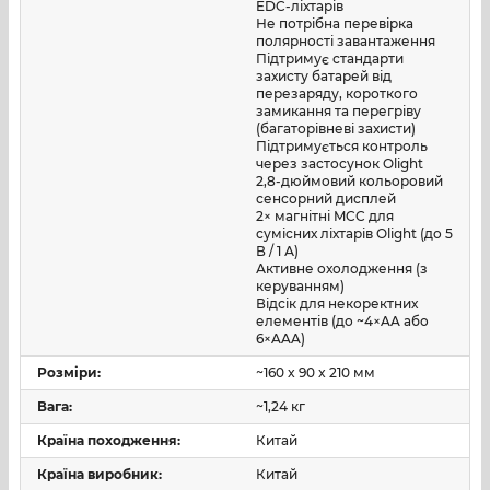
ще й компактна настільна зарядна база для EDC-
EDC-ліхтарів
Не потрібна перевірка
ліхтарів, коли потрібно заряджати не лише AA/AAA.
полярності завантаження
Підтримує стандарти
захисту батарей від
Практична цінність для користувача
перезаряду, короткого
замикання та перегріву
(багаторівневі захисти)
Автоматизація
: мінімум ручних дій, жодної
Підтримується контроль
плутанини з «плюсом/мінусом».
через застосунок Olight
2,8-дюймовий кольоровий
Контроль стану
: видно, які елементи ще «живі», а
сенсорний дисплей
2× магнітні MCC для
які варто списати.
сумісних ліхтарів Olight (до 5
В / 1 А)
Порядок і швидкий доступ
: акумулятори
Активне охолодження (з
відсортовані й зібрані в одному місці.
керуванням)
Відсік для некоректних
елементів (до ~4×AA або
Універсальність
: один пристрій закриває AA/AAA
6×AAA)
Ni-MH і фірмові AA Li-ion 1,5 В Olight.
Розміри:
~160 x 90 x 210 мм
Рішення “для дому і спорядження”
: особливо
Вага:
~1,24 кг
корисно, коли в господарстві є ліхтарі та дрібна
електроніка на AA/AAA.
Країна походження:
Китай
Країна виробник:
Китай