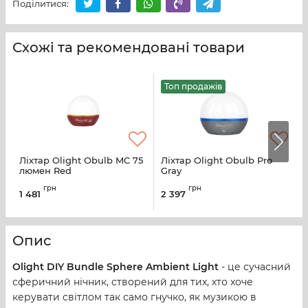
Поділитися:
Схожі та рекомендовані товари
Топ продажів
Ліхтар Olight Obulb MC 75
Ліхтар Olight Obulb Pro
Л
люмен Red
Gray
грн
грн
1 481
2 397
2
Опис
Olight DIY Bundle Sphere Ambient Light
- це сучасний
сферичний нічник, створений для тих, хто хоче
керувати світлом так само гнучко, як музикою в