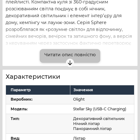
плейлисті. Компактна куля зі 360-градусним
розсіюванням світла поєднує в собі нічник,
декоративний світильник і елемент інтер’єру для
дому, кемпінгу чи лаунж-зони. Серія Sphere
розроблялася як «розумне світло» для відпочинку,
сімейних вечорів, вечірок та затишного фону, а версія
з керуванням через застосунок фактично перетворює
її на невеликий світловий центр керування настроєм.
Читати опис повністю
Конструкція та матеріали
Корпус виконаний у форматі компактної сфери з
Характеристики
напівпрозорим матовим розсіювачем, що забезпечує
рівномірне м’яке світло без різких тіней та «гарячих»
Параметр
Значення
плям. Усередині розміщені теплі білі та RGB-
Виробник:
Olight
світлодіоди, які дозволяють змінювати відтінки — від
Модель:
Stellar Sky (USB-C Charging)
класичного теплого нічного м'якого світла до яскравих
декоративних кольорів.
Тип:
Декоративний світильник
Нічний ліхтар
Сфера розрахована на розміщення на столі, тумбі,
Панорамний ліхтар
полиці. Це дає змогу використовувати Sphere як
Вид:
Ліхтар