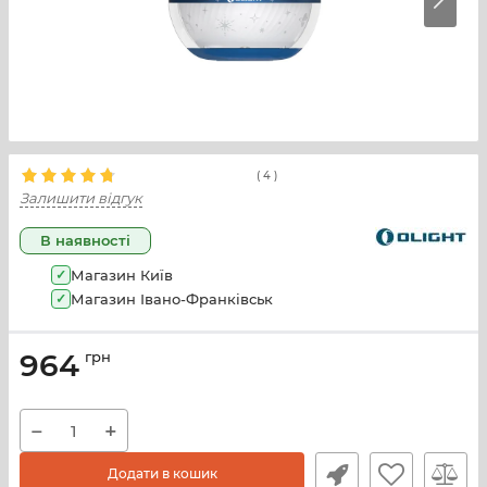
(
4
)
Залишити відгук
В наявності
✓
Магазин Київ
✓
Магазин Івано-Франківськ
964
грн
−
+
Додати в кошик