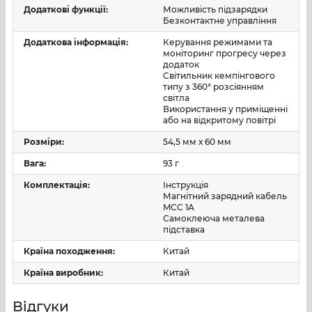
вибір режимів (статичні відтінки, м’яка зміна
Додаткові функції:
Можливість підзарядки
Безконтактне управління
кольорів, динамічні сцени);
Додаткова інформація:
Керування режимами та
групове керування кількома сферами одночасно;
моніторинг прогресу через
додаток
Світильник кемпінгового
таймери, відкладене вимкнення;
типу з 360° розсіянням
світла
синхронізація зі звуком (музика, вечірки) залежно
Використання у приміщенні
від версії застосунку.
або на відкритому повітрі
Розміри:
54,5 мм х 60 мм
Усередині — вбудований акумулятор, якого достатньо
для тривалої роботи на низьких і середніх рівнях
Вага:
93 г
яскравості. Заряджання здійснюється через сучасний
Комплектація:
Інструкція
роз’єм USB-C, що підходить до більшості актуальних
Магнітний зарядний кабель
зарядних пристроїв, павербанків і ноутбуків. Повна
MCC 1A
Самоклеюча металева
зарядка займає приблизно 2 години, після чого
підставка
світильник готовий до наступного «кольорового сету».
Країна походження:
Китай
Країна виробник:
Китай
Призначення
Olight Sphere Ambient Light
з керуванням через
Відгуки
застосунок — це універсальне рішення, яке легко