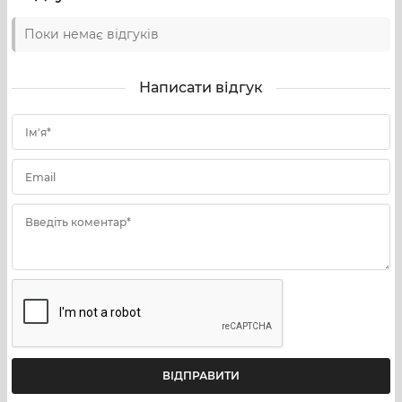
адаптувати під різні сценарії:
Поки немає відгуків
нічник у спальні, дитячій, гостьовій кімнаті;
атмосферне підсвічування для вечірок, тематичних
Написати відгук
зустрічей, сімейних посиденьок;
Ім'я*
декоративне акцентне світло для робочого столу,
полиці біля телевізора чи зони відпочинку;
Email
м’яке кемпінгове підсвічування в наметі чи на столі
під навісом;
Введіть коментар*
елемент інтер’єрної декорації, який поєднує
практичну користь і візуальний ефект.
Завдяки компактності, можливості тонкого
налаштування кольору та групового керування Sphere
добре підходить як для одного приміщення, так і для
створення цілісної «світлової сцени» з кількох ламп.
Режими роботи: