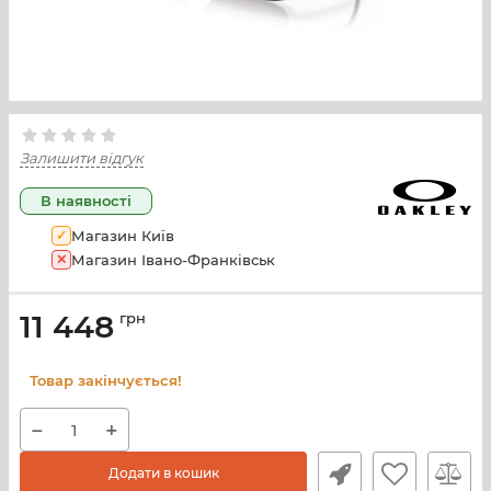
Залишити відгук
В наявності
✓
Магазин Київ
✕
Магазин Івано-Франківськ
11 448
грн
Товар закінчується!
−
+
Додати в кошик