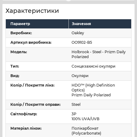
довговічність. Класичні елементи Holbrook (металеві
Характеристики
заклепки, впізнаваний профіль) поєднуються з
ергономічною геометрією дужок для стабільної
Параметр
Значення
посадки.
Виробник:
Oakley
Оптика — Prizm Daily Polarized
Артикул виробника:
OO9102-B5
Модель:
Holbrook - Steel - Prizm Daily
Матеріал лінз:
Plutonite® — фірмовий полімер з
Polarized
високою ударостійкістю і вбудованим 100% UV-
захистом.
Тип:
Сонцезахисні окуляри
Вид:
Окуляри
Технології:
Prizm™ — спектральне налаштування
для підсилення контрастності й передачі деталей;
Колір / Покриття лінз:
HDO™ (High Definition
Optics)
Polarized — поляризація, що знижує відблиски від
Prizm Daily Polarized
доріг і водойм; HDO™ — забезпечує мінімум
Колір / Покриття оправи:
Steel
оптичних спотворень.
Світлофільтр:
3P
Результат для користувача:
краща читабельність
100% UVA/UVB
поверхонь і менша втома очей за яскравого
Матеріал лінзи:
Полікарбонат
освітлення.
(Polycarbonate)