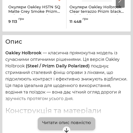
Окуляри Oakley HSTN SQ
Окуляри Oakley Holbrook
О
Matte Grey Smoke Prizm
Clear terrazzo Prizm black
S
Ruby (OO9533-0254)
polarized (OO9102-AG55)
2
грн
грн
0
9 113
11 448
1
Опис
Oakley Holbrook
— класична прямокутна модель із
сучасними оптичними рішеннями. Ця версія Oakley
Holbrook
(Steel / Prizm Daily Polarized)
поєднує
стриманий сталевий фініш оправи з лінзами, що
підсилюють контраст і ефективно знижують відблиски.
Ця пара ідеальна для щоденного використання,
водіння та поїздок — вона дає чіткий огляд дороги й
зручність протягом усього дня.
Конструкція та матеріали
Читати опис повністю
Оправу виконано з матеріалу
O-Matter™
— легкого,
витривалого полімеру, який забезпечує комфорт і