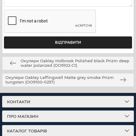
щоденного носіння, для водіїв і для активного
відпочинку. Якщо Вам потрібна інша конфігурація лінз
(наприклад, інше Prizm-тонування або варіант без
поляризації) — обирайте відповідний SKU при
оформленні замовлення.
Догляд і зберігання
Зберігайте окуляри в футлярі; очищуйте лінзи м’якою
Окуляри Oakley Holbrook Polished black Prizm deep
мікрофіброю або спеціальними засобами для оптики;
water polarized (OO9102-C1)
уникайте абразивних матеріалів і агресивної хімії.
Окуляри Oakley Leffingwell Matte grey smoke Prizm
tungsten (OO9100-0257)
КОНТАКТИ
ПРО МАГАЗИН
КАТАЛОГ ТОВАРІВ