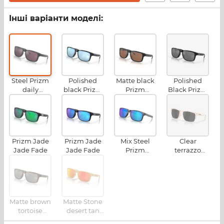
Інші варіанти моделі:
Steel Prizm
Polished
Matte black
Polished
daily
black Prizm
Prizm
Black Prizm
polarized
deep water
tungsten
Black
polarized
polarized
Prizm Jade
Prizm Jade
Mix Steel
Clear
Jade Fade
Jade Fade
Prizm
terrazzo
sapphire
Prizm black
polarized
polarized
Matte brown
Matte Stone
tortoise
desert tan
Prizm black
Prizm Ruby