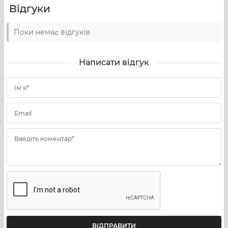
Відгуки
Довжина клинка
81 мм
Поки немає відгуків
Товщина клинка
3,3 мм
Форма клинка
Harpoon / Tracker
Написати відгук
Матеріал клинка
154CM
Ім'я*
Покриття клинка
Stonewash з чорним Cerakote
Email
Матеріал руків’я
Коричнева Micarta
Введіть коментар*
Замок
Liner Lock
Механізм відкриття
Фліппер на підшипниках
Кліпса
Глибока посадка, tip-up, права сторона
Вага
107 г