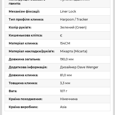
гвинта:
Забезпечує приховане та зручне носіння ножа у
кишені (тип кріплення — tip-up, права сторона).
Механізм фіксації:
Liner Lock
Тип профіля клинка:
Harpoon / Tracker
Застосування
Колір руків'я:
Зелений (Green)
Щоденне використання (EDC)
— компактність і
функціональність роблять цей ніж зручним
Кишенькова кліпса:
Є
помічником у повсякденному житті.
Матеріал клинка:
154CM
Bushcraft і туризм
— продумана геометрія клинка
Матеріал накладки/руків'я:
Мікарта (Micarta)
підходить для дрібних та середніх польових
Довжина загальна:
190,0 мм
завдань.
Додаткова інформація:
Дизайнер Dave Wenger
Технічне та тактичне використання
— надійна
Довжина клинка:
81,0 мм
фіксація клинка та зручне витягування навіть у
рукавичках.
Товщина клинка:
3,3 мм
Технічні характеристики
Вага:
107 г
Країна походження:
Німеччина
Характеристика
Значення
Країна виробник:
Asia
Загальна довжина
190 мм