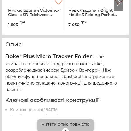
Ніж складаний Victorinox
Ніж складаний Olight
Н
Classic SD Edelweiss
Mettle 3 Folding Pocket
O
(0.6223.840)
Tool
грн
грн
1 803
7 050
5
Опис
Boker Plus Micro Tracker Folder
— це
компактна версія легендарного ножа Tracker,
розроблена дизайнером Дейвом Венгером. Ніж
об'єднує функціональність bushcraft-інструмента з
практичністю складаної конструкції для щоденного
носіння.
Ключові особливості конструкції
Клинок зі сталі 154CM
Надійна нержавіюча інструментальна сталь
забезпечує високу ріжучу здатність, корозійну
Читати опис повністю
стійкість та витривалість у польових умовах.