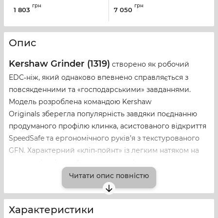
(0.6223.840)
Tool
грн
грн
1 803
7 050
5
Опис
Kershaw Grinder (1319)
створено як робочий
EDC‑ніж, який однаково впевнено справляється з
повсякденними та «господарськими» завданнями.
Модель розроблена командою Kershaw
Originals зберегла популярність завдяки поєднанню
продуманого профілю клинка, асистованого відкриття
SpeedSafe та ергономічного руків’я з текстурованого
GFN. Характерний «кліп‑пойнт» із легким натяком на
танто у вістрі та виїмкою на спинці з вираженими
насічками робить «Grinder» універсальним і
Читати опис повністю
контрольованим у роботі.
Характеристики
Конструкція та матеріали