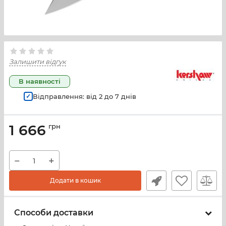
Залишити відгук
В наявності
Відправлення: від
2
до
7
днів
1 666
грн
−
+
Додати в кошик
Способи доставки