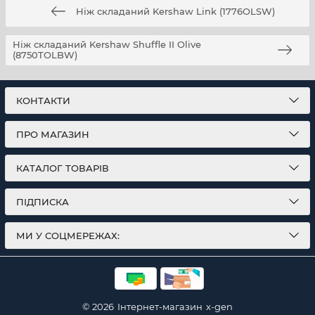
Ніж складаний Kershaw Link (1776OLSW)
Підтримуйте кут заточки відповідно до вашого
сценарію використання; уникайте перегріву
Ніж складаний Kershaw Shuffle II Olive
різальної кромки.
(8750TOLBW)
Перевіряйте та, за потреби, підтягайте гвинти
руків’я й кліпси з помірним зусиллям.
КОНТАКТИ
ПРО МАГАЗИН
Таблиця технічних характеристик
КАТАЛОГ ТОВАРІВ
Характеристика
Значення
ПІДПИСКА
Модель
Kershaw Grinder
МИ У СОЦМЕРЕЖАХ:
Артикул
1319
Тип профіля клинка
Clip Point (модифікований tanto‑inspire
Сталь клинка
4Cr14 (на ранніх партіях — 5Cr15MoV)
© 2026
Інтернет-магазин
x-gen