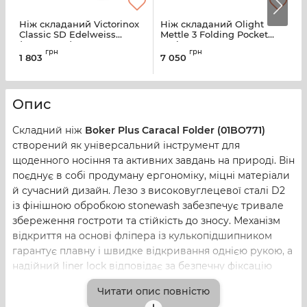
Ніж складаний Victorinox
Ніж складаний Olight
Н
Classic SD Edelweiss
Mettle 3 Folding Pocket
O
(0.6223.840)
Tool
грн
грн
1 803
7 050
5
Опис
Складний ніж
Boker Plus Caracal Folder (01BO771)
створений як універсальний інструмент для
щоденного носіння та активних завдань на природі. Він
поєднує в собі продуману ергономіку, міцні матеріали
й сучасний дизайн. Лезо з високовуглецевої сталі D2
із фінішною обробкою stonewash забезпечує тривале
збереження гостроти та стійкість до зносу. Механізм
відкриття на основі фліпера із кулькопідшипником
гарантує плавну і швидке відкривання однією рукою, а
надійний liner lock відповідає за безпечну фіксацію
клинка у відкритому стані. Руків'я з текстурованих
Читати опис повністю
накладок з G10 і скелетованих лайнерів виготовлена з