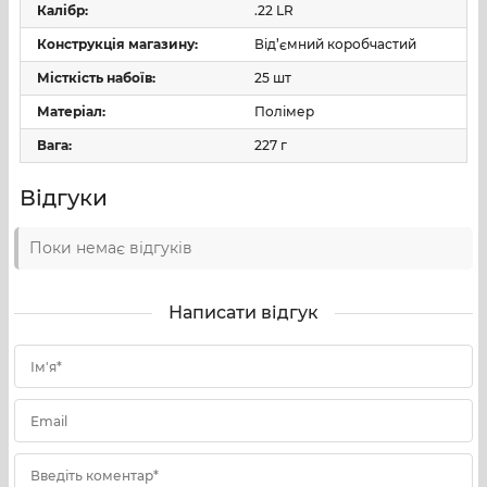
Калібр:
.22 LR
Конструкція магазину:
Від’ємний коробчастий
Місткість набоїв:
25 шт
Матеріал:
Полімер
Вага:
227 г
Відгуки
Поки немає відгуків
Написати відгук
Ім'я*
Email
Введіть коментар*