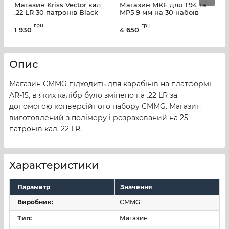
Магазин Kriss Vector кал
Магазин MKE для T94 та
М
.22 LR 30 патронів Black
MP5 9 мм на 30 набоїв
9
грн
грн
1 930
4 650
1
Опис
Магазин CMMG підходить для карабінів на платформі
AR-15, в яких калібр було змінено на .22 LR за
допомогою конверсійного набору CMMG. Магазин
виготовлений з полімеру і розрахований на 25
патронів кал. 22 LR.
Характеристики
Параметр
Значення
Виробник:
CMMG
Тип:
Магазин