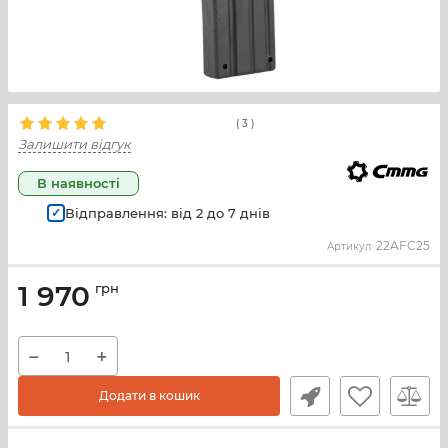
(
3
)
Залишити відгук
В наявності
Відправлення: від
2
до
7
днів
22AFC25
Артикул:
1 970
грн
−
+
Додати в кошик