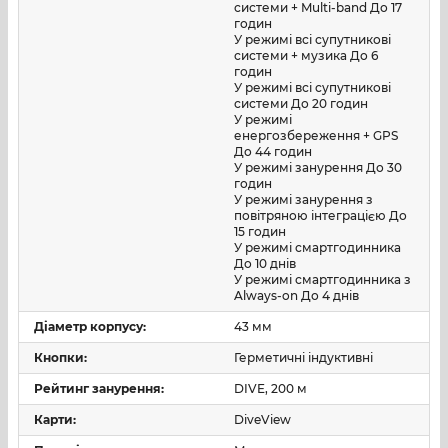
системи + Multi-band До 17
дайвінгу, так і для більш складних сценаріїв
годин
використання, де важливі точність, інформативність і
У режимі всі супутникові
гнучкість налаштувань.
системи + музика До 6
годин
У режимі всі супутникові
Однією з ключових переваг Descent Mk3i є технологія
системи До 20 годин
SubWave
. За наявності сумісного передавача
Descent
У режимі
енергозбереження + GPS
T2
, який постачається окремо, годинник підтримує
До 44 годин
повітряну інтеграцію та дозволяє відстежувати тиск у
У режимі занурення До 30
балонах. Також доступний обмін попередньо
годин
У режимі занурення з
встановленими повідомленнями між дайверами та
повітряною інтеграцією До
контроль параметрів групи під водою. Для сучасного
15 годин
дайвінгу це важлива перевага, оскільки вона
У режимі смартгодинника
До 10 днів
підвищує інформативність, координацію та загальний
У режимі смартгодинника з
контроль під час занурення.
Always-on До 4 днів
Діаметр корпусу:
43 мм
Окремо варто виділити карти DiveView з
батиметричними контурами глибин і великою базою
Кнопки:
Герметичні індуктивні
локацій для занурень. У поєднанні з функцією
Рейтинг занурення:
DIVE, 200 м
готовності до занурення це робить годинник не
просто реєстратором параметрів, а більш
Карти:
DiveView
комплексним інструментом для планування й оцінки