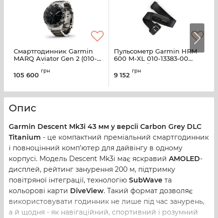
Смартгодинник Garmin
Пульсометр Garmin HRM
MARQ Aviator Gen 2 (010-
600 M-XL 010-13383-00
G
02648-01)
нагрудний датчик
грн
грн
серцевого ритму M-XL
б
105 600
9 152
6
(010-13383-00)
к
0
Опис
Garmin Descent Mk3i 43 мм у версії Carbon Grey DLC
Titanium
- це компактний преміальний смартгодинник
і повноцінний комп’ютер для дайвінгу в одному
корпусі. Модель Descent Mk3i має яскравий
AMOLED
-
дисплей, рейтинг занурення 200 м, підтримку
повітряної інтеграції, технологію
SubWave
та
кольорові карти
DiveView
. Такий формат дозволяє
використовувати годинник не лише під час занурень,
а й щодня - як навігаційний, спортивний і розумний