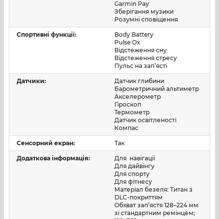
Garmin Pay
занурення та до 15 годин у режимі занурення з
Зберігання музики
повітряною інтеграцією. Для моделі з AMOLED-
Розумні сповіщення
дисплеєм, повноцінною навігацією, картографією та
Спортивні функції:
Body Battery
розвиненим дайвінг-функціоналом це справді
Pulse Ox
сильний показник, який робить пристрій зручним і в
Відстеження сну
Відстеження стресу
повсякденному використанні, і під час поїздок.
Пульс на зап’ясті
Garmin Descent Mk3i 43 мм DLC Titanium Carbon Grey -
Датчики:
Датчик глибини
Барометричний альтиметр
це сильне рішення для тих, хто шукає сучасний
Акселерометр
смартгодинник Garmin, надійний комп’ютер для
Гіроскоп
дайвінгу, точну навігацію та преміальне виконання в
Термометр
Датчик освітленості
компактному форматі. Модель поєднує технічну
Компас
глибину серії Descent, сучасний функціонал і сильну
Сенсорний екран:
Так
щоденну практичність, тому впевнено займає своє
місце серед топових годинників для дайвінгу та
Додаткова інформація:
Для навігації
активного використання.
Для дайвінгу
Для спорту
Для фітнесу
Матеріал безеля: Титан з
DLC-покриттям
Обхват зап’ястя 128–224 мм
зі стандартним ремінцем;