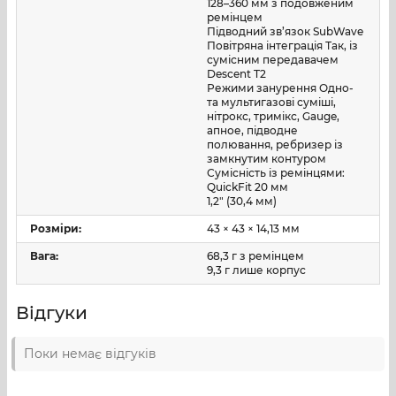
128–360 мм з подовженим
ремінцем
Підводний зв’язок SubWave
Повітряна інтеграція Так, із
сумісним передавачем
Descent T2
Режими занурення Одно-
та мультигазові суміші,
нітрокс, тримікс, Gauge,
апное, підводне
полювання, ребризер із
замкнутим контуром
Сумісність із ремінцями:
QuickFit 20 мм
1,2″ (30,4 мм)
Розміри:
43 × 43 × 14,13 мм
Вага:
68,3 г з ремінцем
9,3 г лише корпус
Відгуки
Поки немає відгуків