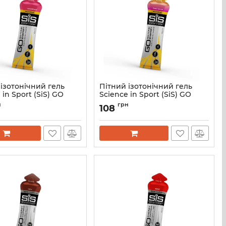
ізотонічний гель
Пітний ізотонічний гель
 in Sport (SiS) GO
Science in Sport (SiS) GO
 Energy Gel, 60 мл.,
Isotonic Energy Gel, 60 мл.,
н
грн
108
ейпфрут (Grapefruit)
смак Фруктовий салат (Fruit
Salad)