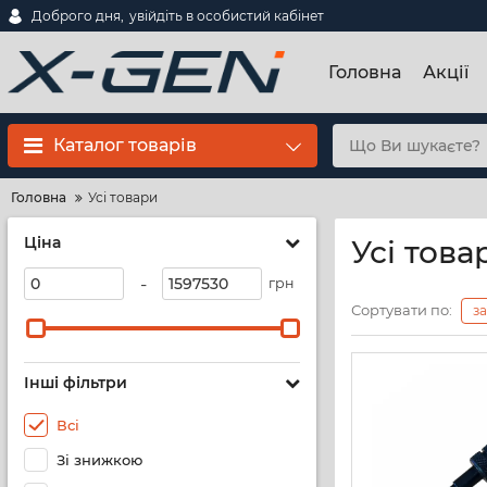
Доброго дня,
увійдіть в особистий кабінет
Головна
Акції
Каталог товарів
Головна
Усі товари
Ціна
Усі това
-
грн
Сортувати по:
з
Інші фільтри
Всі
Зі знижкою