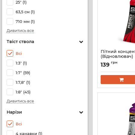
25″ (1)
63,5 см (1)
710 мм (1)
Дивитись все
Твіст ствола
Пітний концен
Всі
(Відновлювач) 
Sport (SiS) Reg
грн
1:3" (1)
139
30 мл, смак Ви
1:7" (59)
1:7,8" (1)
1:8" (45)
Дивитись все
Нарізи
Всі
4 канавки (1)