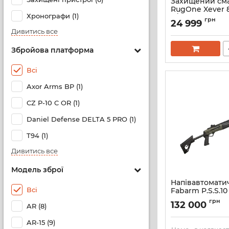
Захищений см
RugOne Xever 
Хронографи (1)
8/256GB 5G - MI
грн
24 999
IP69K - IP68 (5
Дивитись все
Артикул:
512285652
Збройова платформа
Всі
Axor Arms BP (1)
CZ P-10 C OR (1)
Daniel Defense DELTA 5 PRO (1)
T94 (1)
Дивитись все
Модель зброї
Напівавтомат
Всі
Fabarm P.S.S.10
QTA TELESCOPIC
грн
132 000
AR (8)
Green [2982268
Артикул:
298226890
AR-15 (9)