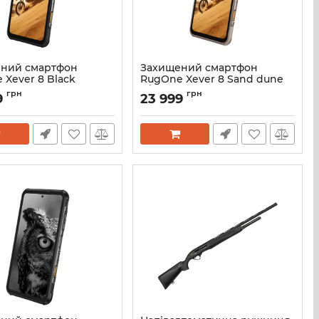
ний смартфон
Захищений смартфон
 Xever 8 Black
RugOne Xever 8 Sand dune
 5G - MIL-STD-810H -
8/128GB 5G - MIL-STD-810H -
грн
грн
9
23 999
 IP68 (51228519072050)
IP69K - IP68 (51228519104818)
51228519072050
Артикул:
51228519104818