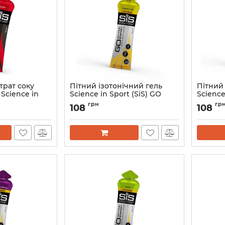
трат соку
Пітний ізотонічний гель
Пітний 
Science in
Science in Sport (SiS) GO
Science
o Cherry Juice,
Isotonic Energy Gel, 60 мл.,
Isotonic
грн
гр
108
108
шня (Cherry)
смак Лимон і лайм (Lemon &
смак Гр
Lime)