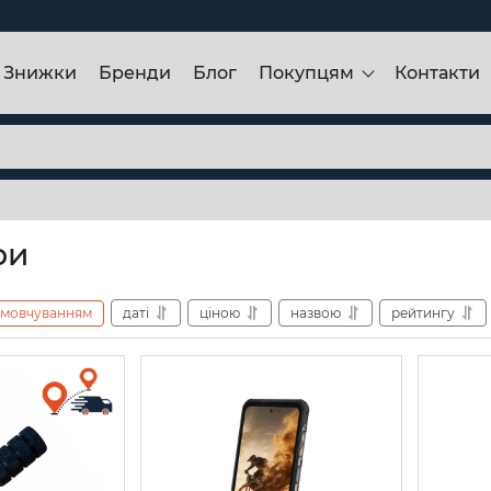
Знижки
Бренди
Блог
Покупцям
Контакти
ри
амовчуванням
даті
ціною
назвою
рейтингу