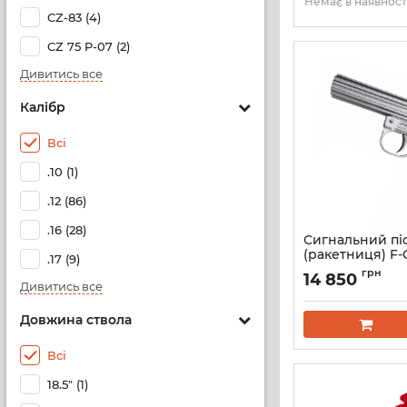
Немає в наявност
CZ-83 (4)
CZ 75 P-07 (2)
Дивитись все
Калібр
Всі
.10 (1)
.12 (86)
.16 (28)
Сигнальний пі
(ракетниця) F-
.17 (9)
26,5 мм Метал (
грн
14 850
Дивитись все
Довжина ствола
Всі
18.5" (1)