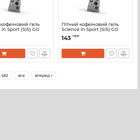
 кофеїновий гель
Пітний кофеїновий гель
 in Sport (SiS) GO
Science in Sport (SiS) GO
+ Caffeine Gel 60 мл,
Energy + Caffeine Gel 60 мл,
н
грн
143
офеїну, смак Кола
75 мг кофеїну, смак ягода
Berry
SIS131047
Артикул:
SIS131048
462
все
вперед »