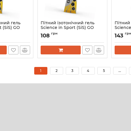
чний гель
Пітний ізотонічний гель
Пітний
t (SiS) GO
Science in Sport (SiS) GO
Science
Gel, 60 мл.,
Isotonic Energy Gel, 60 мл.,
Energy 
грн
гр
108
143
ородина
смак Яблуко (Apple)
75 мг к
(Cola)
Артикул:
1
2
3
4
5
...