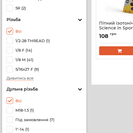
5R (2)
Різьба
Пітний ізотоні
Science in Spor
Всі
Isotonic Energy 
грн
108
смак Чорна см
1/2-28 THREAD (1)
(Blackcurrant)
1/8 F (14)
1/8 M (41)
5/16x27 F (9)
Дивитись все
Дульна різьба
Всі
M18-1.5 (1)
Під замовлення (7)
1"-14 (1)