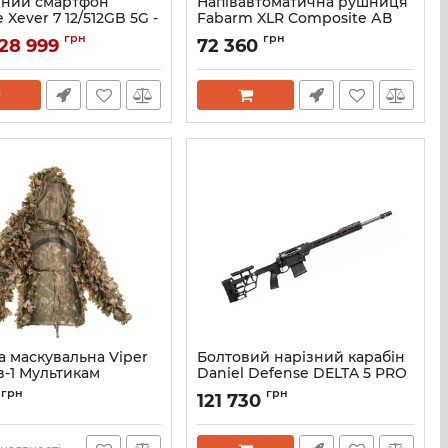
ний смартфон
Напівавтоматична рушниця
Xever 7 12/512GB 5G -
Fabarm XLR Composite АВ
-810H - IP69K - IP68
Ствол 71 см з подовжувачем
грн
грн
28 999
72 360
26660983)
магазина кал. 12/76
[258252998]
6975326660983
Артикул:
258252998
а маскувальна Viper
Болтовий нарізний карабін
в-1 Мультикам
Daniel Defense DELTA 5 PRO
.308Win ствол 20''
грн
грн
121 730
Артикул:
42-159-11229