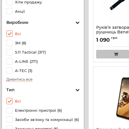
Хіти продажу
Акції
Виробник
Руків’я затвор
рушниць Benell
Всі
сумісних M4-кл
грн
1 090
калібру Gen 2 
3M (8)
5.11 Tactical (317)
A-LINE (271)
A-TEC (3)
Дивитись все
Тип
Всі
Електронні пристрої (6)
Засоби зв'язку та комунікації (6)
Захищені пристрої (6)