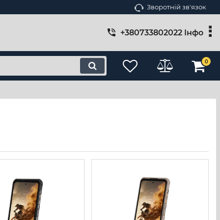
Зворотній зв'язок
+380733802022 Інфо
0