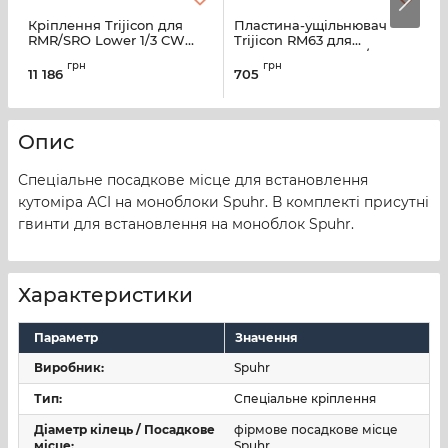
Кріплення Trijicon для
Пластина-ущільнювач
Р
RMR/SRO Lower 1/3 CW
Trijicon RM63 для
б
AC32075
встановлення RMR/SRO
п
грн
грн
11 186
705
2
Опис
Спеціальне посадкове місце для встановлення
кутоміра ACI на моноблоки Spuhr. В комплекті присутні
гвинти для встановлення на моноблок Spuhr.
Характеристики
Параметр
Значення
Виробник:
Spuhr
Тип:
Спеціальне кріплення
Діаметр кілець / Посадкове
фірмове посадкове місце
місце:
Spuhr