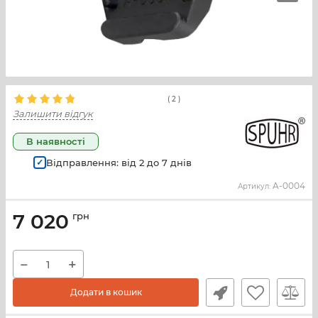
(
2
)
Залишити відгук
В наявності
Відправлення: від
2
до
7
днів
A-0004
Артикул:
7 020
грн
−
+
Додати в кошик