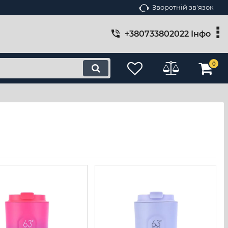
Зворотній зв'язок
+380733802022 Інфо
0