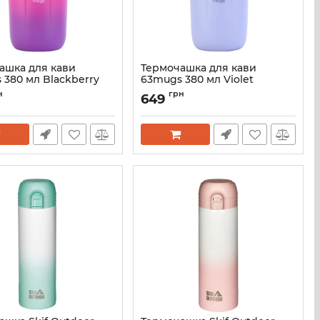
ашка для кави
Термочашка для кави
 380 мл Blackberry
63mugs 380 мл Violet
0063-ozhina
Артикул:
0063-fialkova
н
грн
649