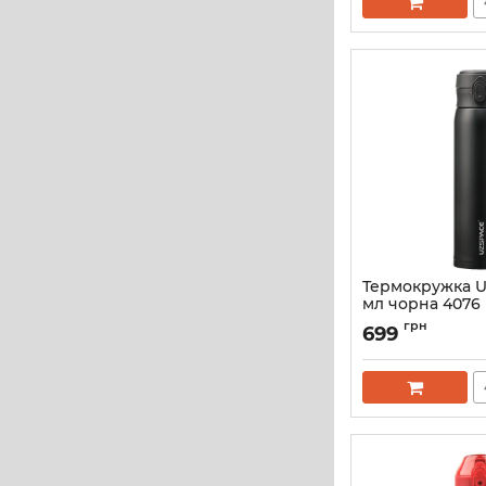
Термокружка U
мл чорна 4076
Артикул:
4076-5
грн
699