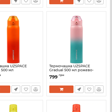
ашка UZSPACE
Термочашка UZSPACE
 500 мл
Gradual 500 мл рожево-
нчево-червоний
зелена 4201GR
н
грн
799
Артикул:
4201-5
4201