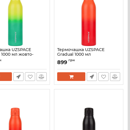
ашка UZSPACE
Термочашка UZSPACE
 1000 мл жовто-
Gradual 1000 мл
 4204GR
помаранчево-червона
н
грн
899
4204GR
4204-2
Артикул:
4204