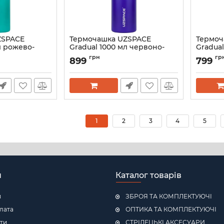
ZSPACE
Термочашка UZSPACE
Термоч
л рожево-
Gradual 1000 мл червоно-
Gradual
синя 4204GR
помара
грн
гр
899
799
4203GR
Артикул:
4204-4
Артикул:
1
2
3
4
5
н
Каталог товарів
я
ЗБРОЯ ТА КОМПЛЕКТУЮЧІ
плата
ОПТИКА ТА КОМПЛЕКТУЮЧІ
ти
СТРІЛЕЦЬКІ АКСЕСУАРИ