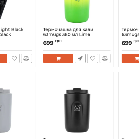
ight Black
Термочашка для кави
Термоч
black
63mugs 380 мл Lime
63mugs
Артикул:
0063-lime
Артикул:
грн
гр
699
699