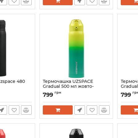
zspace 480
Термочашка UZSPACE
Термоч
Gradual 500 мл жовто-
Gradual
зелений 4201GR
помара
грн
гр
799
799
4201GR
Артикул:
4201-2
Артикул: