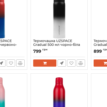
ZSPACE
Термочашка UZSPACE
Термоч
 червоно-
Gradual 500 мл чорно-біла
Gradual
4201GR
зелена
грн
гр
799
899
Артикул:
4201-1
Артикул: