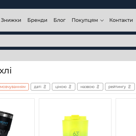
Знижки
Бренди
Блог
Покупцям
Контакти
хлі
амовчуванням
даті
ціною
назвою
рейтингу