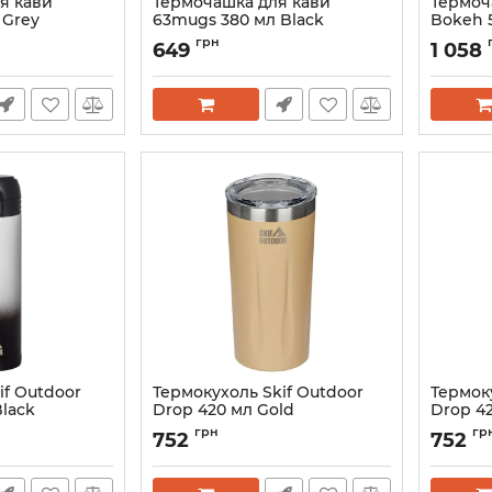
я кави
Термочашка для кави
Термоч
 Grey
63mugs 380 мл Black
Bokeh 
Артикул:
0063-black
Артикул:
грн
649
1 058
if Outdoor
Термокухоль Skif Outdoor
Термоку
lack
Drop 420 мл Gold
Drop 42
9B
Артикул:
HE-420-11G
Артикул:
грн
гр
752
752