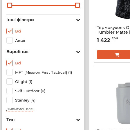
Інші фільтри
Термокухоль Ol
Всі
Tumbler Matte 
грн
1 422
Акції
Виробник
Всі
MFT (Mission First Tactical) (1)
Olight (1)
Skif Outdoor (6)
Stanley (4)
Дивитись все
Тип