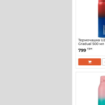
Термочашка U
Gradual 500 мл
синя 4201GR
грн
799
Артикул:
4201-4