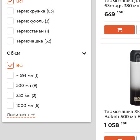
Термочашка дл
Всі
63mugs 380 мл
Термокружка (63)
Артикул:
0063-grey
грн
649
Термокухоль (3)
Термостакан (1)
Термочашка (32)
Об'єм
Всі
~ 591 мл (1)
500 мл (9)
350 мл (2)
1000 мл (6)
Термочашка Sk
Дивитись все
Bokeh 500 мл B
Артикул:
HD-500-4
грн
1 058