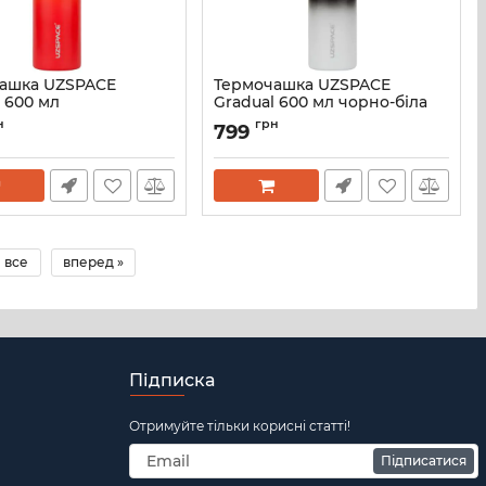
ашка UZSPACE
Термочашка UZSPACE
 600 мл
Gradual 600 мл чорно-біла
нчево-червона
4203GR
н
грн
799
Артикул:
4203-1
4203
все
вперед »
Підписка
Отримуйте тільки корисні статті!
Підписатися