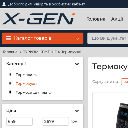
Доброго дня,
увійдіть в особистий кабінет
Головна
Акції
Каталог товарів
Головна
ТУРИЗМ КЕМПІНГ
Термокухлі
Категорії
Термоку
Термоси
Сортувати по:
з
Термокухлі
Термоси для їжі
Ціна
-
грн