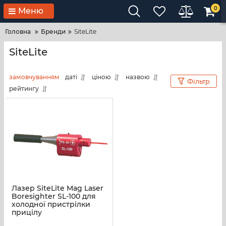
0
Меню
Головна
Бренди
SiteLite
SiteLite
замовчуванням
даті
ціною
назвою
Фільтр
рейтингу
Лазер SiteLite Mag Laser
Boresighter SL-100 для
холодної пристрілки
прицілу