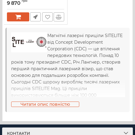
грн
9 870
Магнітні лазерні приціли SITELITE
від Concept Development
Corporation (CDC) — це втілення
передових технологій. Понад 10
років тому президент CDC, Річ Лангнер, створив
перший практичний лазерний візир, що став
основою для подальших розробок компанії.
Сьогодні CDC щороку виробляє тисячі лазерних
прицілів SITELITE Mag. Ці приціли
використовуються більше ніж 100 000
спортсменами, правоохоронцями та військовими
Читати опис повністю
США. Військово-морські сили застосовують їх на
бойових вертольотах Blackhawk і на кораблях.
Морські піхотинці користуються ними для
прицілювання та тестування зброї, а Військово-
КОНТАКТИ