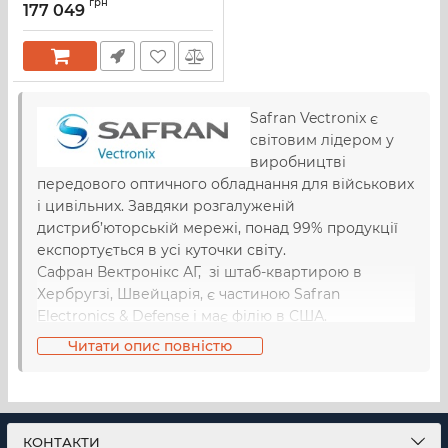
грн
177 049
Safran Vectronix є
світовим лідером у
виробництві
передового оптичного обладнання для військових
і цивільних. Завдяки розгалуженій
дистриб’юторській мережі, понад 99% продукції
експортується в усі куто
чки світу.
Сафран Вектронікс АГ, зі штаб-квартирою в
Хербругзі, Швейцарія, є частиною Safran
Electronics & Defense і має філію в США.
Співробітники Safran Vectronix об'єднані
Читати опис повністю
унікальною корпоративною культурою та
прагненням до клієнтоорієнтованих рішень.
Команда компанії працює над постійним
вдосконаленням та розробкою нових технологій,
КОНТАКТИ