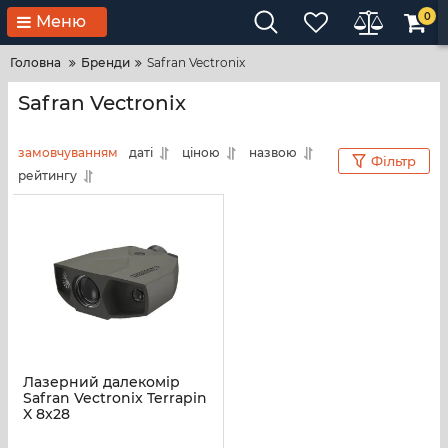
0
Меню
Головна
Бренди
Safran Vectronix
Safran Vectronix
замовчуванням
даті
ціною
назвою
Фільтр
рейтингу
Лазерний далекомір
Safran Vectronix Terrapin
X 8x28