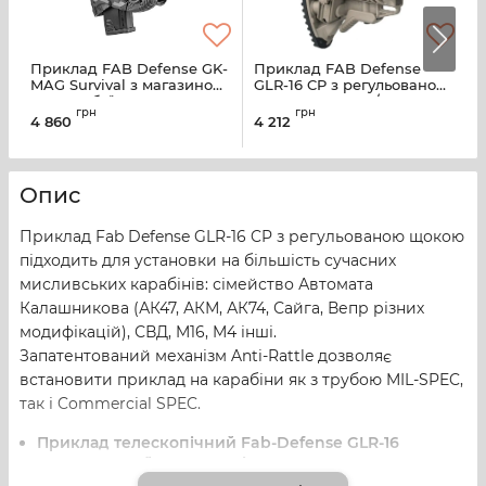
Приклад FAB Defense GK-
Приклад FAB Defense
MAG Survival з магазином
GLR-16 CP з регульованою
D
на 10 набоїв 7.62х39 для
щокою для AR15/M16
П
грн
грн
АК (колір - чорний)
(колір - койот)
4 860
4 212
1
а
Опис
Приклад Fab Defense GLR-16 CP з регульованою щокою
підходить для установки на більшість сучасних
мисливських карабінів: сімейство Автомата
Калашникова (АК47, АКМ, АК74, Сайга, Вепр різних
модифікацій), СВД, M16, M4 інші.
Запатентований механізм Anti-Rattle дозволяє
встановити приклад на карабіни як з трубою MIL-SPEC,
так і Commercial SPEC.
Приклад телескопічний Fab-Defense GLR-16
виготовлений з високоміцного композитного
матеріалу, що не боїться ударів, різких перепадів