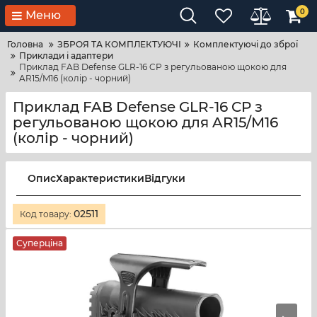
0
Меню
Головна
ЗБРОЯ ТА КОМПЛЕКТУЮЧІ
Комплектуючі до зброї
Приклади і адаптери
Приклад FAB Defense GLR-16 CP з регульованою щокою для
AR15/M16 (колір - чорний)
Приклад FAB Defense GLR-16 CP з
регульованою щокою для AR15/M16
(колір - чорний)
Опис
Характеристики
Відгуки
02511
Код товару:
Суперціна