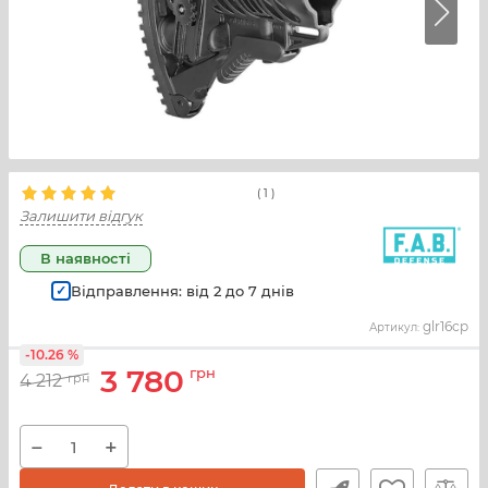
(
1
)
Залишити відгук
В наявності
Відправлення: від
2
до
7
днів
glr16cp
Артикул:
-10.26 %
3 780
грн
4 212
грн
−
+