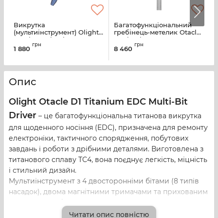
Викрутка
Багатофункціональний
М
(мультиінструмент) Olight
гребінець-метелик Otacle
M
Otacle D1 Titanium EDC
T2 Titanium
8
грн
грн
Multi-Bit Driver Sky blue
1 880
8 460
1
Опис
Olight Otacle D1 Titanium EDC Multi-Bit
Driver
– це багатофункціональна титанова викрутка
для щоденного носіння (EDC), призначена для ремонту
електроніки, тактичного спорядження, побутових
завдань і роботи з дрібними деталями. Виготовлена з
титанового сплаву TC4, вона поєднує легкість, міцність
і стильний дизайн.
Мультиінструмент з 4 двосторонніми бітами (8 типів
насадок), двома магнітними тримачами та прихованим
відсіком для зберігання, Otacle D1 ідеально підходить
для професіоналів, ентузіастів EDC та всіх, хто шукає
Читати опис повністю