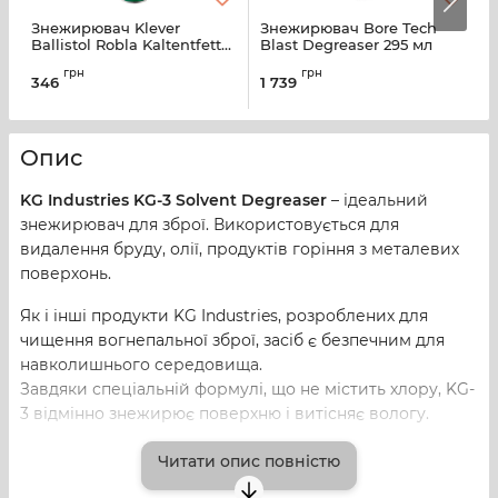
Знежирювач Klever
Знежирювач Bore Tech
С
Ballistol Robla Kaltentfetter
Blast Degreaser 295 мл
B
200 мл
грн
грн
346
1 739
1
Опис
KG Industries KG-3 Solvent Degreaser
– ідеальний
знежирювач для зброї. Використовується для
видалення бруду, олії, продуктів горіння з металевих
поверхонь.
Як і інші продукти KG Industries, розроблених для
чищення вогнепальної зброї, засіб є безпечним для
навколишнього середовища.
Завдяки спеціальній формулі, що не містить хлору, KG-
3 відмінно знежирює поверхню і витісняє вологу.
Швидко випаровується з поверхні, не залишаючи
Читати опис повністю
плівки. Після обробки KG-3 очищені поверхні
рекомендується обробити маслом для захисту від