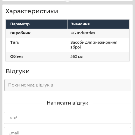
вологи.
Характеристики
Спосіб застосування:
Після видалення основної кількості нагару та
Параметр
Значення
обміднення за допомогою
KG-2
або
KG-12
нанести KG-3
Виробник:
KG Industries
на оброблювану поверхню
і протерти сухим патчем,
за необхідності повторити
Тип:
Засоби для знежирення
зброї
операцію.
Після цього обробити очищену поверхню мастилом
Об'єм:
560 мл
для зброї.
Відгуки
Поки немає відгуків
Написати відгук
Ім'я*
Email