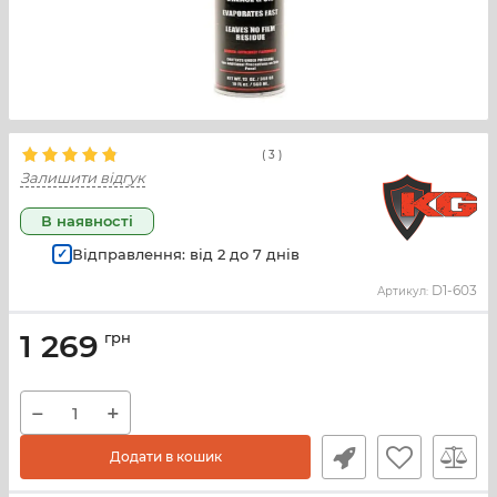
(
3
)
Залишити відгук
В наявності
Відправлення: від
2
до
7
днів
D1-603
Артикул:
1 269
грн
−
+
Додати в кошик