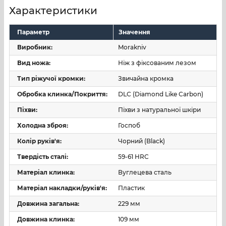
Традиційні скандинавські спуски (Scandi-grind)
Характеристики
забезпечать довгострокове утримання гостроти
різальної кромки, а також простоту у виправленні та
Параметр
Значення
заточуванні. Збільшена тильна частина клинка, що
Виробник:
Morakniv
проходить через все руків'я, передбачена для
Вид ножа:
Ніж з фіксованим лезом
використання його як «склобою».
Тип ріжучої кромки:
Звичайна кромка
Цілісне ергономічне руків'я ножа Morakniv Garberg
виконане з ударостійкого поліаміду, посиленого
Обробка клинка/Покриття:
DLC (Diamond Like Carbon)
скловолокном. Для запобігання ковзанню та
Піхви:
Піхви з натуральної шкіри
підвищення комфорту в утриманні руків'я
Холодна зброя:
Госпоб
текстурована ромбом – традиційним шведським
візерунком, поширеним у регіоні Даларна. Отвір у
Колір руків'я:
Чорний (Black)
тильній частині руків'я використовується для
Твердість сталі:
59-61 HRC
кріплення темляка.
Матеріал клинка:
Вуглецева сталь
Матеріал накладки/руків'я:
Пластик
Довжина загальна:
229 мм
Довжина клинка:
109 мм