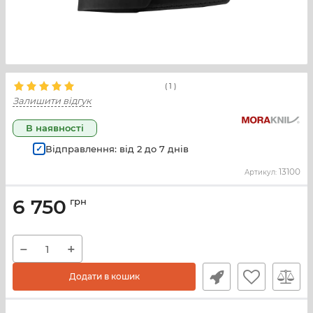
(
1
)
Залишити відгук
В наявності
Відправлення: від
2
до
7
днів
13100
Артикул:
6 750
грн
−
+
Додати в кошик