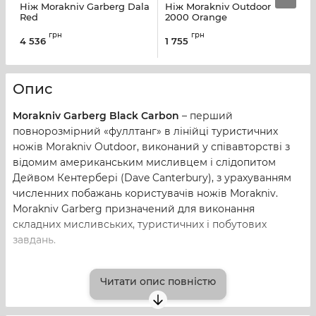
Ніж Morakniv Garberg Dala
Ніж Morakniv Outdoor
Н
Red
2000 Orange
2
грн
грн
4 536
1 755
1
Опис
Morakniv Garberg Black Carbon
– перший
повнорозмірний «фуллтанг» в лінійці туристичних
ножів Morakniv Outdoor, виконаний у співавторстві з
відомим американським мисливцем і слідопитом
Дейвом Кентербері (Dave Canterbury), з урахуванням
численних побажань користувачів ножів Morakniv.
Morakniv Garberg призначений для виконання
складних мисливських, туристичних і побутових
завдань.
Клинок ножа Garberg, довжиною 109 мм, може
Читати опис повністю
виготовляється з високовуглецевої сталі та має чорне
DLC-покриття, яке забезпечує певний захист від
корозії.